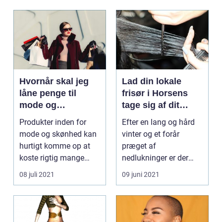
Hvornår skal jeg
Lad din lokale
låne penge til
frisør i Horsens
mode og
tage sig af dit
skønhed?
slidte garn
Produkter inden for
Efter en lang og hård
mode og skønhed kan
vinter og et forår
hurtigt komme op at
præget af
koste rigtig mange
nedlukninger er der
penge. Sæ...
ikke noget at sige til,
08 juli 2021
09 juni 2021
hvis ...