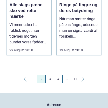
Alle slags pæne
Ringe på fingre og
sko ved rette
deres betydning
mærke
Når man sætter ringe
Vi mennesker har
på ens fingre, udsender
faktisk noget nær
man en signalværdi af
tidernes morgen
forskelli...
bundet vores fødder
ind i noget fodt...
29 august 2018
19 august 2018
1
2
3
4
…
11
Adresse