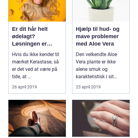
Er dit hår helt
Hjælp til hud- og
ødelagt?
mave problemer
Løsningen er
med Aloe Vera
Kerastase!
Hvis du ikke kender til
Den velkendte Aloe
mærket Kerastase, så
Vera plante er ikke
er det ved at være på
alene smuk og
tide, at ...
karakteristisk i sit
udtryk. Den er også ...
26 april 2019
23 april 2019