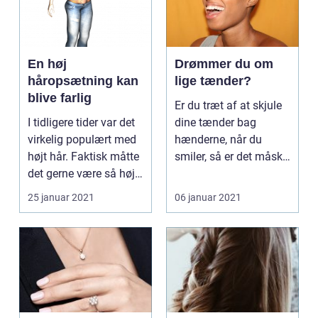
En høj
Drømmer du om
håropsætning kan
lige tænder?
blive farlig
Er du træt af at skjule
I tidligere tider var det
dine tænder bag
virkelig populært med
hænderne, når du
højt hår. Faktisk måtte
smiler, så er det måske
det gerne være så højt,
på tide at overveje...
at ...
25 januar 2021
06 januar 2021