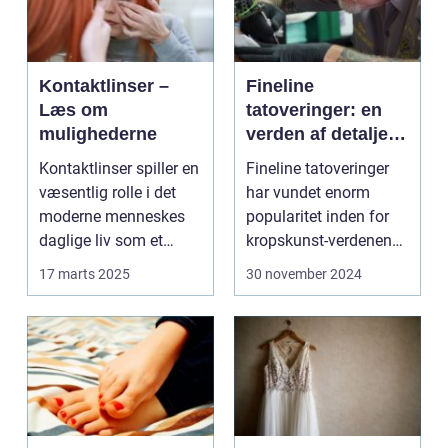
Kontaktlinser –
Fineline
Læs om
tatoveringer: en
mulighederne
verden af detaljer
og elegance
Kontaktlinser spiller en
Fineline tatoveringer
væsentlig rolle i det
har vundet enorm
moderne menneskes
popularitet inden for
daglige liv som et
kropskunst-verdenen
praktisk a...
de seneste år...
17 marts 2025
30 november 2024