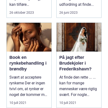
kan tilføre
udfordring at finde...
personlighed og stil til
26 oktober 2023
26 juni 2023
dit udseen...
Book en
På jagt efter
rynkebehandling i
Brudekjoler i
brøndby
Frederikshavn?
Svært at acceptere
At finde den rette ... ...
rynkerne Der er ingen
kan for mange
tvivl om, at rynker er
mennesker være rigtig
noget der kommer med
svært. For nogle
alderen ...
kommer ...
10 juli 2021
10 juli 2021