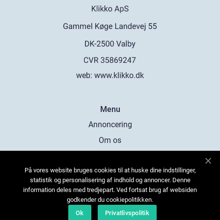
web:
www.klikko.dk
Menu
Annoncering
Om os
Cookies
På vores website bruges cookies til at huske dine indstillinger,
Kontakt os
statistik og personalisering af indhold og annoncer. Denne
Sitemap
information deles med tredjepart. Ved fortsat brug af websiden
godkender du cookiepolitikken.
Ok
Privatlivspolitik