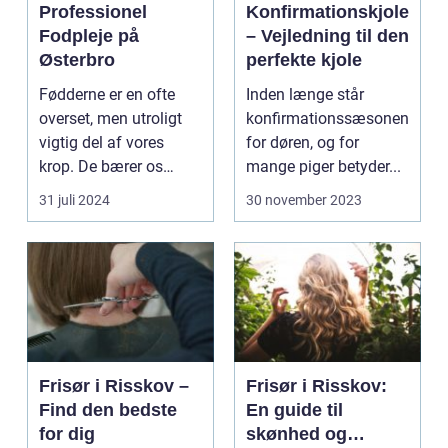
Professionel
Konfirmationskjole
Fodpleje på
– Vejledning til den
Østerbro
perfekte kjole
Fødderne er en ofte
Inden længe står
overset, men utroligt
konfirmationssæsonen
vigtig del af vores
for døren, og for
krop. De bærer os
mange piger betyder...
gennem ...
31 juli 2024
30 november 2023
Frisør i Risskov –
Frisør i Risskov:
Find den bedste
En guide til
for dig
skønhed og