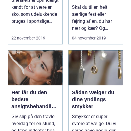
Sneakers er oprindeligt
kendt for at være en
Skal du til en helt
sko, som udelukkende
særlige fest eller
bruges i sportslige
fejring af en, du har
sammenhænge. D...
nær og kær? Og
mangle...
22 november 2019
04 november 2019
Her får du den
Sådan vælger du
bedste
dine yndlings
ansigtsbehandling
smykker
i København
Giv slip på den travle
Smykker er super
hverdag for en stund,
svære at vælge. Du vil
og træd indenfor hos
gerne have nogle, der