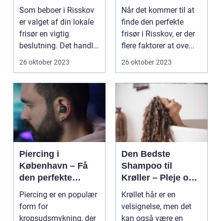
velvære
Som beboer i Risskov
Når det kommer til at
er valget af din lokale
finde den perfekte
frisør en vigtig
frisør i Risskov, er der
beslutning. Det handler
flere faktorer at ove...
om mere...
26 oktober 2023
26 oktober 2023
Piercing i
Den Bedste
København – Få
Shampoo til
den perfekte
Krøller – Pleje og
kropsudsmykning
Definition til Dine
Piercing er en populær
Krøllet hår er en
Smukke Lokker
form for
velsignelse, men det
kropsudsmykning, der
kan også være en