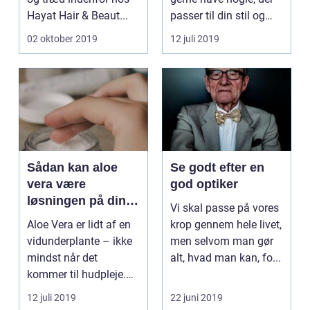
Hayat Hair & Beaut...
passer til din stil og
til...
02 oktober 2019
12 juli 2019
Sådan kan aloe
Se godt efter en
vera være
god optiker
løsningen på dine
Vi skal passe på vores
hudproblemer
Aloe Vera er lidt af en
krop gennem hele livet,
vidunderplante – ikke
men selvom man gør
mindst når det
alt, hvad man kan, fo...
kommer til hudpleje.
De fle...
12 juli 2019
22 juni 2019