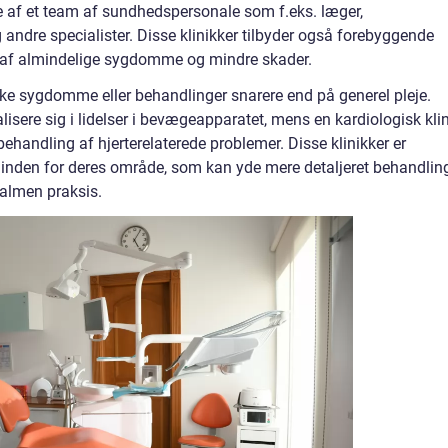
je af et team af sundhedspersonale som f.eks. læger,
 andre specialister. Disse klinikker tilbyder også forebyggende
 af almindelige sygdomme og mindre skader.
ikke sygdomme eller behandlinger snarere end på generel pleje.
lisere sig i lidelser i bevægeapparatet, mens en kardiologisk kli
ehandling af hjerterelaterede problemer. Disse klinikker er
nden for deres område, som kan yde mere detaljeret behandlin
r almen praksis.