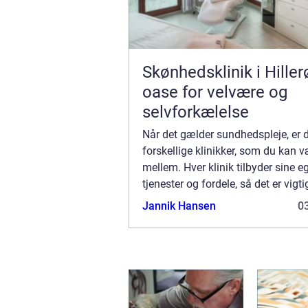
Skønhedsklinik i Hiller
oase for velvære og
selvforkælelse
Når det gælder sundhedspleje, er
forskellige klinikker, som du kan 
mellem. Hver klinik tilbyder sine 
tjenester og fordele, så det er vigti
overveje alle dine muligheder, før 
Jannik Hansen
03
beslutter dig. Hvis du ønsker primæ