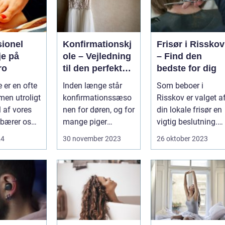
sionel
Konfirmationskj
Frisør i Risskov
je på
ole – Vejledning
– Find den
ro
til den perfekte
bedste for dig
kjole
 er en ofte
Inden længe står
Som beboer i
men utroligt
konfirmationssæso
Risskov er valget a
l af vores
nen for døren, og for
din lokale frisør en
 bærer os
mange piger
vigtig beslutning.
..
betyder...
Det handler om
24
30 november 2023
26 oktober 2023
mere...