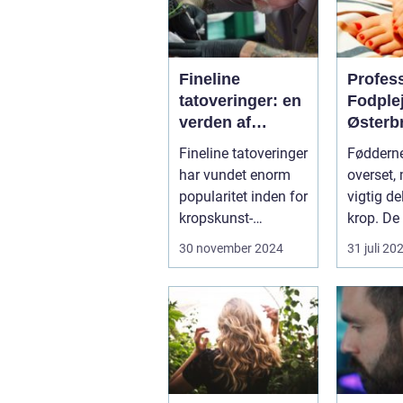
Fineline
Profes
tatoveringer: en
Fodple
verden af
Østerb
detaljer og
Fineline tatoveringer
Fødderne
elegance
har vundet enorm
overset, 
popularitet inden for
vigtig de
kropskunst-
krop. De
verdenen de seneste
gennem .
30 november 2024
31 juli 20
år...