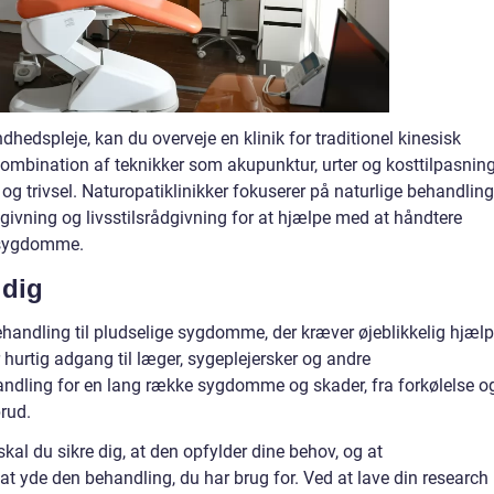
ndhedspleje, kan du overveje en klinik for traditionel kinesisk
ombination af teknikker som akupunktur, urter og kosttilpasnin
g trivsel. Naturopatiklinikker fokuserer på naturlige behandling
givning og livsstilsrådgivning for at hjælpe med at håndtere
 sygdomme.
 dig
behandling til pludselige sygdomme, der kræver øjeblikkelig hjælp
 hurtig adgang til læger, sygeplejersker og andre
dling for en lang række sygdomme og skader, fra forkølelse o
brud.
skal du sikre dig, at den opfylder dine behov, og at
 at yde den behandling, du har brug for. Ved at lave din research 