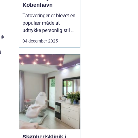
København
Tatoveringer er blevet en
populær måde at
udtrykke personlig stil og
nik
fortælle unikke historier
04 december 2025
på. Især i København,
g
hvor tatovørscenen
blomstrer med talent og
kreativitet, er der en
stigende efterspø...
Skønhedsklinik i