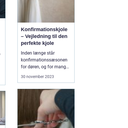
Konfirmationskjole
– Vejledning til den
perfekte kjole
Inden længe står
f
konfirmationssæsonen
for døren, og for mange
piger betyder det en
30 november 2023
søgen efter den perfekte
konfirmationskjole. Men
med så mange
muligheder kan det være
svært at vide, hvor man
skal st...