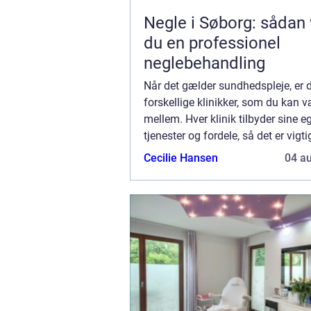
Negle i Søborg: sådan
du en professionel
neglebehandling
Når det gælder sundhedspleje, er
forskellige klinikker, som du kan 
mellem. Hver klinik tilbyder sine 
tjenester og fordele, så det er vigti
overveje alle dine muligheder, før 
Cecilie Hansen
04 a
beslutter dig. Hvis du ønsker primæ