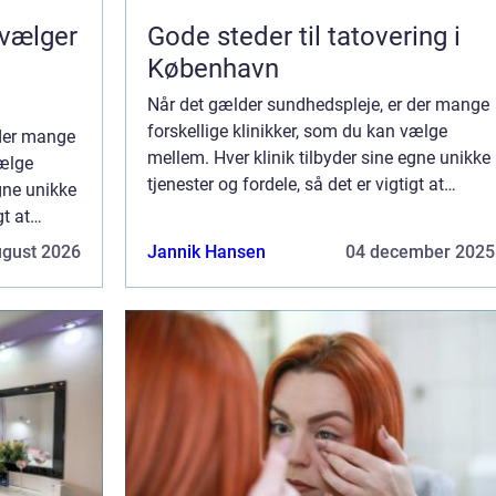
 vælger
Gode steder til tatovering i
København
Når det gælder sundhedspleje, er der mange
forskellige klinikker, som du kan vælge
 der mange
mellem. Hver klinik tilbyder sine egne unikke
vælge
tjenester og fordele, så det er vigtigt at
egne unikke
overveje alle dine muligheder, før du
gt at
beslutter dig. Hvis du ønsker primær ple...
du
ugust 2026
Jannik Hansen
04 december 2025
r ple...