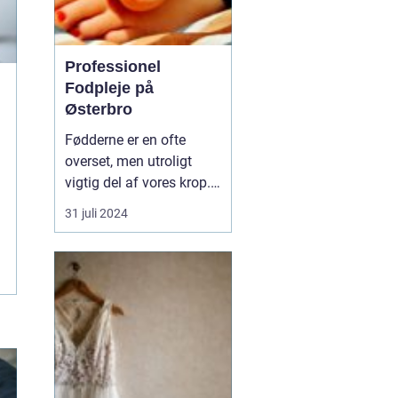
Professionel
Fodpleje på
Østerbro
Fødderne er en ofte
overset, men utroligt
vigtig del af vores krop.
De bærer os gennem
31 juli 2024
livet, fra de første
vaklende skridt som
barn til de tusindvis af
skridt vi tager hver dag
som voksne. På den
pulserende bydel Øst...