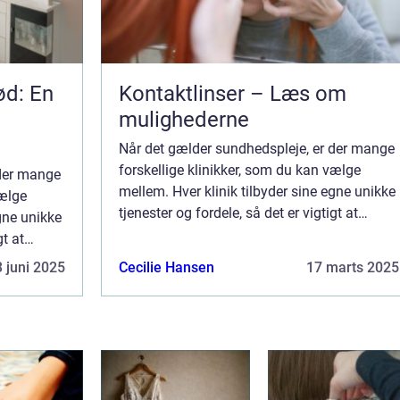
ød: En
Kontaktlinser – Læs om
mulighederne
Når det gælder sundhedspleje, er der mange
forskellige klinikker, som du kan vælge
 der mange
mellem. Hver klinik tilbyder sine egne unikke
vælge
tjenester og fordele, så det er vigtigt at
egne unikke
overveje alle dine muligheder, før du
gt at
beslutter dig. Hvis du ønsker primær ple...
du
 juni 2025
Cecilie Hansen
17 marts 2025
r ple...