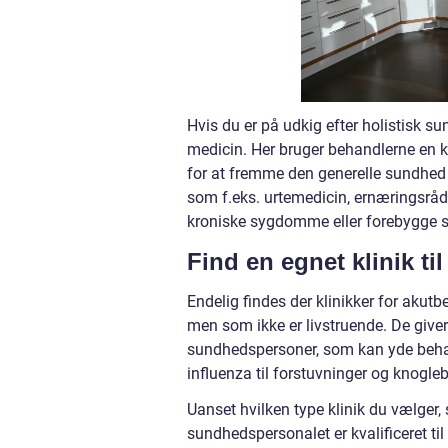
Hvis du er på udkig efter holistisk su
medicin. Her bruger behandlerne en k
for at fremme den generelle sundhed o
som f.eks. urtemedicin, ernæringsråd
kroniske sygdomme eller forebygge
Find en egnet klinik til
Endelig findes der klinikker for akut
men som ikke er livstruende. De giver
sundhedspersoner, som kan yde behan
influenza til forstuvninger og knogle
Uanset hvilken type klinik du vælger, 
sundhedspersonalet er kvalificeret til