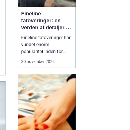
Fineline
tatoveringer: en
verden af detaljer og
elegance
Fineline tatoveringer har
vundet enorm
popularitet inden for
kropskunst-verdenen de
30 november 2024
seneste år. Med deres
subtile linjer og
detaljerede design
tilbyder de en elegant og
moderne tilgang til
tatovering. Denne artikel
udforsker, hvad der gø...