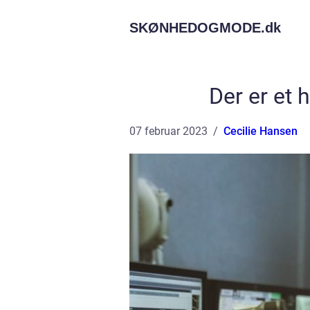
SKØNHEDOGMODE.
dk
Der er et h
07 februar 2023
Cecilie Hansen