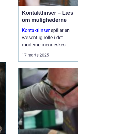
Kontaktlinser – Læs
om mulighederne
Kontaktlinser
spiller en
væsentlig rolle i det
moderne menneskes
daglige liv som et
17 marts 2025
praktisk alternativ til
briller. Med muligheden
for at korrigere synet
uden at skulle bære stel,
er de ...