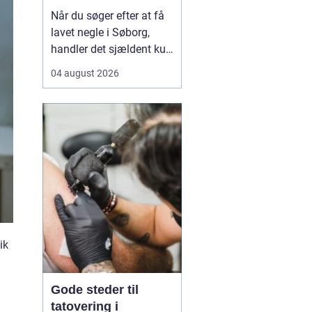
neglebehandling
Når du søger efter at få
lavet negle i Søborg,
handler det sjældent kun
om pæne hænder.
04 august 2026
Mange leder efter en
negletekniker, der både
kan skabe et flot resultat
og tage hensyn til
neglenes sundhed og e...
ik
Gode steder til
tatovering i