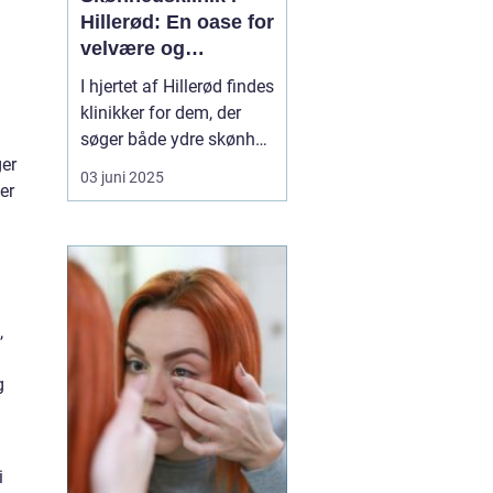
Hillerød: En oase for
velvære og
selvforkælelse
I hjertet af Hillerød findes
klinikker for dem, der
søger både ydre skønhed
ger
og indre velvære en unik
03 juni 2025
er
skønhedsklinik i Hillerød
.
Her ...
,
g
i