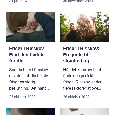
31 juli 2024
30 november 2023
Frisør i Risskov –
Frisør i Risskov:
Find den bedste
En guide til
for dig
skønhed og
velvære
Som beboer i Risskov
Når det kommer til at
er valget af din lokale
finde den perfekte
frisør en vigtig
frisør i Risskov, er der
beslutning. Det handler
flere faktorer at ove...
om mere...
26 oktober 2023
26 oktober 2023