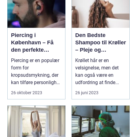
Piercing i
Den Bedste
København – Få
Shampoo til Krøller
den perfekte
– Pleje og
kropsudsmykning
Definition til Dine
Piercing er en populær
Krøllet hår er en
Smukke Lokker
form for
velsignelse, men det
kropsudsmykning, der
kan også være en
kan tilføre personlighed
udfordring at finde...
og stil til dit udseen...
26 oktober 2023
26 juni 2023