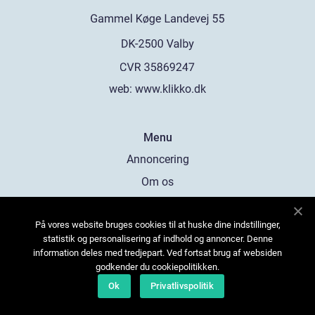
web:
www.klikko.dk
Menu
Annoncering
Om os
Cookies
På vores website bruges cookies til at huske dine indstillinger,
Kontakt os
statistik og personalisering af indhold og annoncer. Denne
Sitemap
information deles med tredjepart. Ved fortsat brug af websiden
godkender du cookiepolitikken.
Ok
Privatlivspolitik