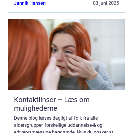
Bannerannoncering er blot én af mulighederne. Vil
Jannik Hansen
03 juni 2025
du gerne vide mere...
Kontaktlinser – Læs om
mulighederne
Denne blog læses dagligt af folk fra alle
aldersgrupper, forskellige uddannelse-& og
erhvervsmæssige baggrunde. Hvis du ønsker at