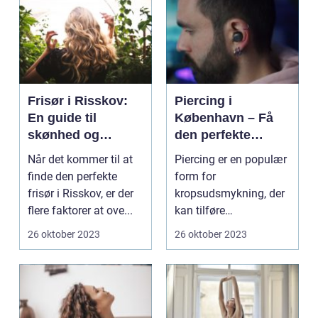
Frisør i Risskov:
Piercing i
En guide til
København – Få
skønhed og
den perfekte
velvære
kropsudsmykning
Når det kommer til at
Piercing er en populær
finde den perfekte
form for
frisør i Risskov, er der
kropsudsmykning, der
flere faktorer at ove...
kan tilføre
personlighed og stil til
26 oktober 2023
26 oktober 2023
dit udseen...