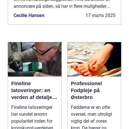
annoncere på siden, så har vi flere muligheder.
Bannerannoncering er blot én af mulighederne. Vil
Cecilie Hansen
17 marts 2025
du gerne vide mere...
Fineline
Professionel
tatoveringer: en
Fodpleje på
verden af detaljer
Østerbro
og elegance
Fineline tatoveringer
Fødderne er en ofte
har vundet enorm
overset, men utroligt
popularitet inden for
vigtig del af vores
kropskunst-verdenen
krop. De bærer os