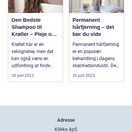
Den Bedste
Permanent
Shampoo til
hårfjerning – det
Krøller – Pleje og
bør du vide
Definition til Dine
Krøllet hår er en
Permanent hårfjerning
Smukke Lokker
velsignelse, men det
er en populær
kan også være en
behandling i dagens
udfordring at finde...
skønhedsindustri. De
fles...
26 juni 2023
20 juni 2023
Adresse