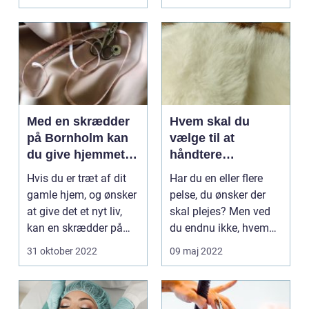
klin...
Med en skrædder
Hvem skal du
på Bornholm kan
vælge til at
du give hjemmet
håndtere
nyt liv
pelspleje?
Hvis du er træt af dit
Har du en eller flere
gamle hjem, og ønsker
pelse, du ønsker der
at give det et nyt liv,
skal plejes? Men ved
kan en skrædder på
du endnu ikke, hvem
Bornholm vær...
du skal overlade...
31 oktober 2022
09 maj 2022