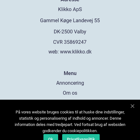
web:
www.klikko.dk
Menu
Annoncering
Om os
Cookies
På vores website bruges cookies til at huske dine indstillinger,
Kontakt os
statistik og personalisering af indhold og annoncer. Denne
Sitemap
information deles med tredjepart. Ved fortsat brug af websiden
godkender du cookiepolitikken.
Ok
Privatlivspolitik