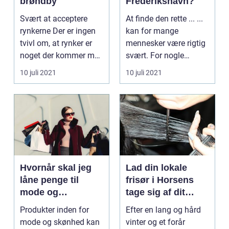
brøndby
Frederikshavn?
Svært at acceptere
At finde den rette ... ...
rynkerne Der er ingen
kan for mange
tvivl om, at rynker er
mennesker være rigtig
noget der kommer med
svært. For nogle
alderen ...
kommer ...
10 juli 2021
10 juli 2021
Hvornår skal jeg
Lad din lokale
låne penge til
frisør i Horsens
mode og
tage sig af dit
skønhed?
slidte garn
Produkter inden for
Efter en lang og hård
mode og skønhed kan
vinter og et forår