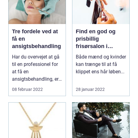
Tre fordele ved at
Find en god og
få en
prisbillig
ansigtsbehandling
frisørsalon i
Aalborg
Har du overvejet at gå
Både mænd og kvinder
til en professionel for
kan trænge til at få
at få en
klippet ens hår løben...
ansigtsbehandling, er
du måske i tvivl, om
08 februar 2022
28 januar 2022
d...