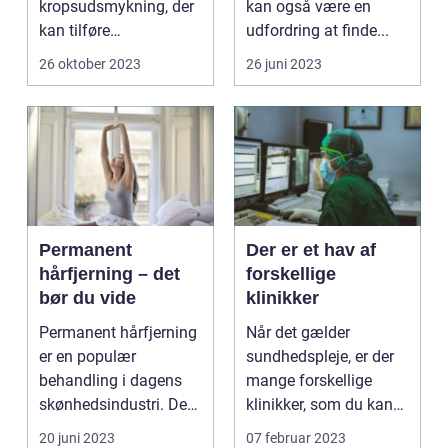
kropsudsmykning, der
kan også være en
kan tilføre
udfordring at finde...
personlighed og stil til
26 oktober 2023
26 juni 2023
dit udseen...
Permanent
Der er et hav af
hårfjerning – det
forskellige
bør du vide
klinikker
Permanent hårfjerning
Når det gælder
er en populær
sundhedspleje, er der
behandling i dagens
mange forskellige
skønhedsindustri. De
klinikker, som du kan
fles...
vælge mellem. Hver
20 juni 2023
07 februar 2023