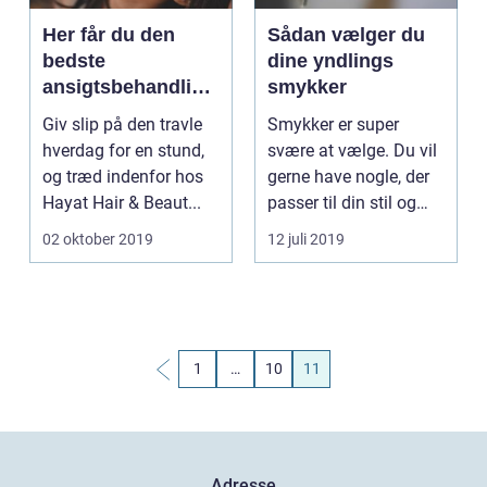
Her får du den
Sådan vælger du
bedste
dine yndlings
ansigtsbehandling
smykker
i København
Giv slip på den travle
Smykker er super
hverdag for en stund,
svære at vælge. Du vil
og træd indenfor hos
gerne have nogle, der
Hayat Hair & Beaut...
passer til din stil og
til...
02 oktober 2019
12 juli 2019
1
…
10
11
Adresse