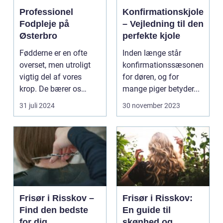
Professionel
Konfirmationskjole
Fodpleje på
– Vejledning til den
Østerbro
perfekte kjole
Fødderne er en ofte
Inden længe står
overset, men utroligt
konfirmationssæsonen
vigtig del af vores
for døren, og for
krop. De bærer os
mange piger betyder...
gennem ...
31 juli 2024
30 november 2023
Frisør i Risskov –
Frisør i Risskov:
Find den bedste
En guide til
for dig
skønhed og