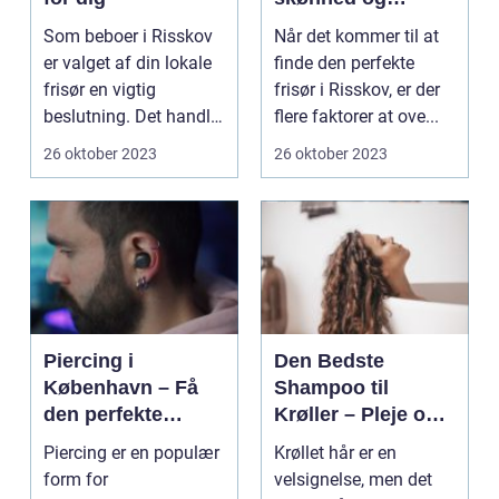
velvære
Som beboer i Risskov
Når det kommer til at
er valget af din lokale
finde den perfekte
frisør en vigtig
frisør i Risskov, er der
beslutning. Det handler
flere faktorer at ove...
om mere...
26 oktober 2023
26 oktober 2023
Piercing i
Den Bedste
København – Få
Shampoo til
den perfekte
Krøller – Pleje og
kropsudsmykning
Definition til Dine
Piercing er en populær
Krøllet hår er en
Smukke Lokker
form for
velsignelse, men det