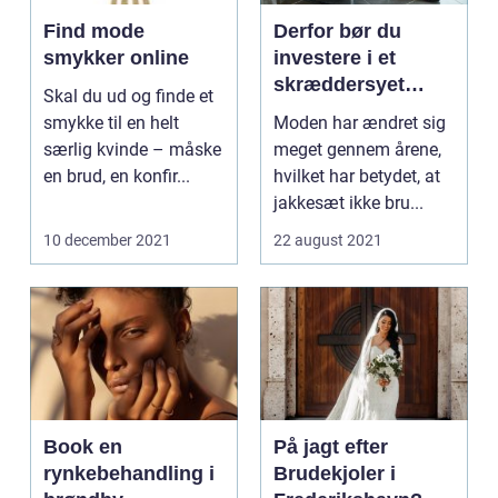
Find mode
Derfor bør du
smykker online
investere i et
skræddersyet
Skal du ud og finde et
jakkesæt
smykke til en helt
Moden har ændret sig
særlig kvinde – måske
meget gennem årene,
en brud, en konfir...
hvilket har betydet, at
jakkesæt ikke bru...
10 december 2021
22 august 2021
Book en
På jagt efter
rynkebehandling i
Brudekjoler i