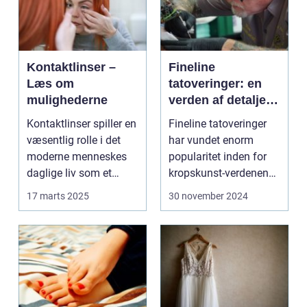
Kontaktlinser –
Fineline
Læs om
tatoveringer: en
mulighederne
verden af detaljer
og elegance
Kontaktlinser spiller en
Fineline tatoveringer
væsentlig rolle i det
har vundet enorm
moderne menneskes
popularitet inden for
daglige liv som et
kropskunst-verdenen
praktisk a...
de seneste år...
17 marts 2025
30 november 2024