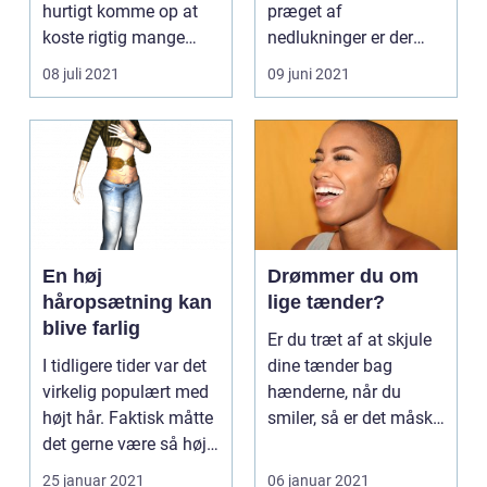
hurtigt komme op at
præget af
koste rigtig mange
nedlukninger er der
penge. Sæ...
ikke noget at sige til,
08 juli 2021
09 juni 2021
hvis ...
En høj
Drømmer du om
håropsætning kan
lige tænder?
blive farlig
Er du træt af at skjule
I tidligere tider var det
dine tænder bag
virkelig populært med
hænderne, når du
højt hår. Faktisk måtte
smiler, så er det måske
det gerne være så højt,
på tide at overveje...
at ...
25 januar 2021
06 januar 2021