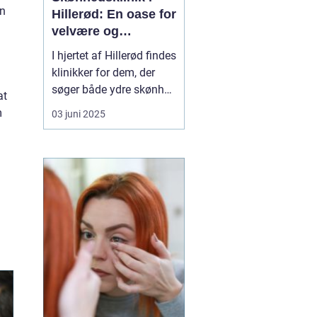
en
Hillerød: En oase for
velvære og
selvforkælelse
I hjertet af Hillerød findes
klinikker for dem, der
søger både ydre skønhed
at
og indre velvære en unik
m
03 juni 2025
skønhedsklinik i Hillerød
.
Her ...