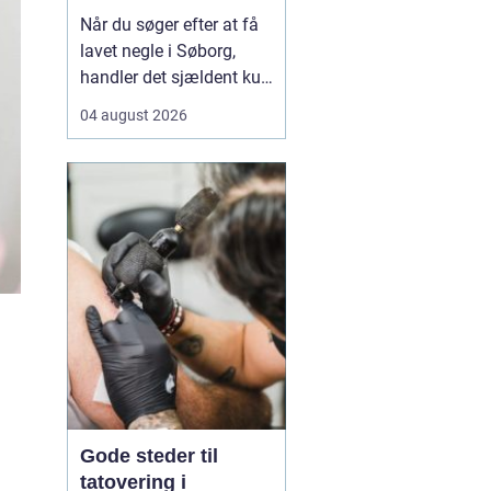
neglebehandling
Når du søger efter at få
lavet negle i Søborg,
handler det sjældent kun
om pæne hænder.
04 august 2026
Mange leder efter en
negletekniker, der både
kan skabe et flot resultat
og tage hensyn til
neglenes sundhed og e...
Gode steder til
tatovering i