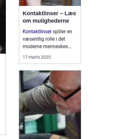
Kontaktlinser – Læs
om mulighederne
Kontaktlinser
spiller en
væsentlig rolle i det
moderne menneskes
daglige liv som et
17 marts 2025
praktisk alternativ til
briller. Med muligheden
for at korrigere synet
uden at skulle bære stel,
er de ...