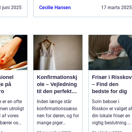
et svær...
 juni 2025
Cecilie Hansen
17 marts 2025
sionel
Konfirmationskj
Frisør i Risskov
je på
ole – Vejledning
– Find den
ro
til den perfekte
bedste for dig
kjole
 er en ofte
Inden længe står
Som beboer i
men utroligt
konfirmationssæso
Risskov er valget a
l af vores
nen for døren, og for
din lokale frisør en
 bærer os
mange piger
vigtig beslutning.
..
betyder...
Det handler om