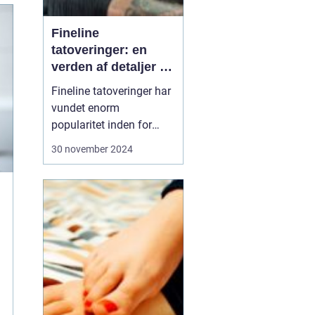
Fineline
tatoveringer: en
verden af detaljer og
elegance
Fineline tatoveringer har
vundet enorm
popularitet inden for
kropskunst-verdenen de
30 november 2024
seneste år. Med deres
subtile linjer og
detaljerede design
tilbyder de en elegant og
moderne tilgang til
tatovering. Denne artikel
udforsker, hvad der gø...