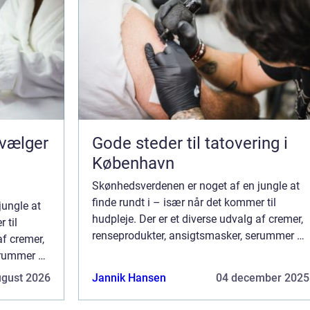
 vælger
Gode steder til tatovering i
København
Skønhedsverdenen er noget af en jungle at
finde rundt i – især når det kommer til
jungle at
hudpleje. Der er et diverse udvalg af cremer,
 til
renseprodukter, ansigtsmasker, serummer og
af cremer,
meget mere. Det store udvalg gør det svær...
erummer og
et svær...
ugust 2026
Jannik Hansen
04 december 2025