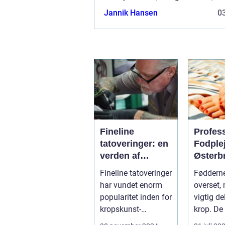
meget mere. Det store udvalg gør d
Jannik Hansen
03
Fineline
Profes
tatoveringer: en
Fodple
verden af
Østerb
detaljer og
Fineline tatoveringer
Fødderne
elegance
har vundet enorm
overset, 
popularitet inden for
vigtig de
kropskunst-
krop. De
verdenen de seneste
gennem .