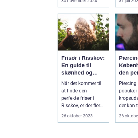
30 november 2024
31 juli 20
år...
Frisør i Risskov:
Piercin
En guide til
Københ
skønhed og
den pe
velvære
kropsu
Når det kommer til
Piercing 
ng
at finde den
populær 
perfekte frisør i
kropsud
Risskov, er der flere
der kan t
faktorer at ove...
personli
26 oktober 2023
26 oktobe
til dit ud