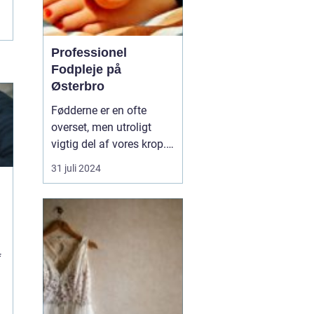
Professionel
Fodpleje på
Østerbro
Fødderne er en ofte
overset, men utroligt
vigtig del af vores krop.
De bærer os gennem
31 juli 2024
livet, fra de første
vaklende skridt som
barn til de tusindvis af
skridt vi tager hver dag
som voksne. På den
f
pulserende bydel Øst...