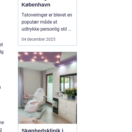
København
Tatoveringer er blevet en
populær måde at
udtrykke personlig stil og
fortælle unikke historier
04 december 2025
på. Især i København,
et
hvor tatovørscenen
lg
blomstrer med talent og
kreativitet, er der en
stigende efterspø...
n
me
g
Skønhedsklinik i