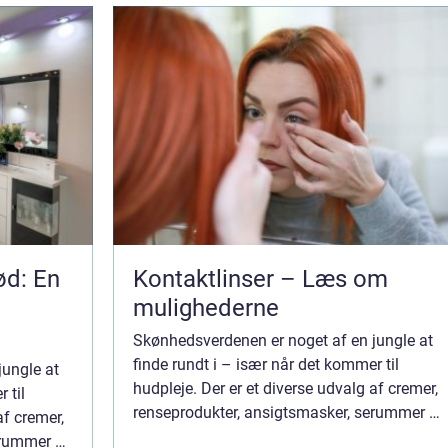
ød: En
Kontaktlinser – Læs om
mulighederne
Skønhedsverdenen er noget af en jungle at
finde rundt i – især når det kommer til
jungle at
hudpleje. Der er et diverse udvalg af cremer,
 til
renseprodukter, ansigtsmasker, serummer og
af cremer,
meget mere. Det store udvalg gør det svær...
erummer og