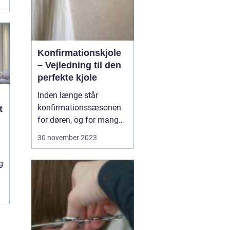
Konfirmationskjole
– Vejledning til den
perfekte kjole
Inden længe står
konfirmationssæsonen
t
for døren, og for mange
piger betyder det en
30 november 2023
søgen efter den perfekte
konfirmationskjole. Men
g
med så mange
muligheder kan det være
svært at vide, hvor man
skal st...