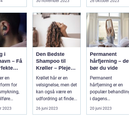
24
30 november 2023
26 oktober 2023
mere...
g i
Den Bedste
Permanent
avn – Få
Shampoo til
hårfjerning – de
rfekte
Krøller – Pleje
bør du vide
dsmykni
og Definition til
er en
Krøllet hår er en
Permanent
Dine Smukke
form for
velsignelse, men det
hårfjerning er en
Lokker
smykning,
kan også være en
populær behandlin
ilføre
udfordring at finde...
i dagens
ghed og stil
skønhedsindustri.
r 2023
26 juni 2023
20 juni 2023
seen...
De fles...