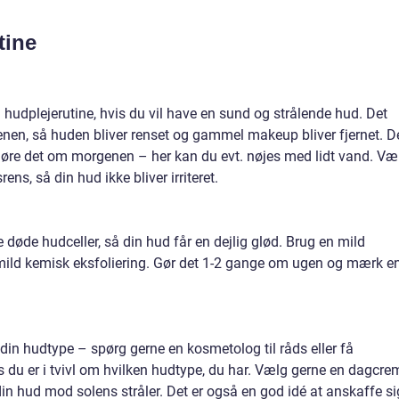
tine
od hudplejerutine, hvis du vil have en sund og strålende hud. Det
ftenen, så huden bliver renset og gammel makeup bliver fjernet. D
gøre det om morgenen – her kan du evt. nøjes med lidt vand. Væ
ns, så din hud ikke bliver irriteret.
de døde hudceller, så din hud får en dejlig glød. Brug en mild
mild kemisk eksfoliering. Gør det 1-2 gange om ugen og mærk e
din hudtype – spørg gerne en kosmetolog til råds eller få
s du er i tvivl om hvilken hudtype, du har. Vælg gerne en dagcre
in hud mod solens stråler. Det er også en god idé at anskaffe si