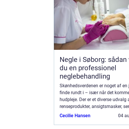
Negle i Søborg: sådan
du en professionel
neglebehandling
Skønhedsverdenen er noget af en 
finde rundt i – især når det kommer
hudpleje. Der er et diverse udvalg 
renseprodukter, ansigtsmasker, s
meget mere. Det store udvalg gør d
Cecilie Hansen
04 a