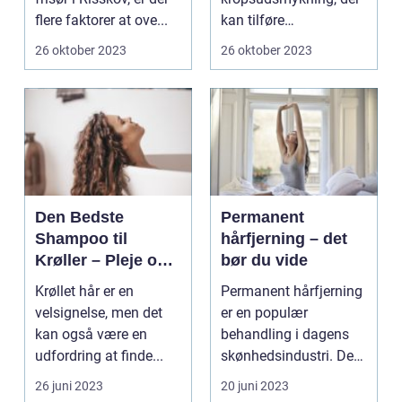
flere faktorer at ove...
kan tilføre
personlighed og stil til
26 oktober 2023
26 oktober 2023
dit udseen...
Den Bedste
Permanent
Shampoo til
hårfjerning – det
Krøller – Pleje og
bør du vide
Definition til Dine
Krøllet hår er en
Permanent hårfjerning
Smukke Lokker
velsignelse, men det
er en populær
kan også være en
behandling i dagens
udfordring at finde...
skønhedsindustri. De
fles...
26 juni 2023
20 juni 2023