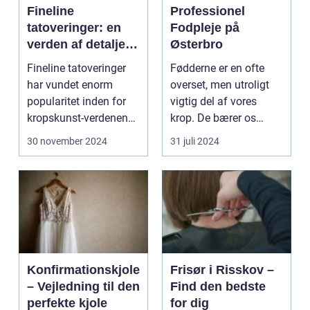
Fineline
Professionel
tatoveringer: en
Fodpleje på
verden af detaljer
Østerbro
og elegance
Fineline tatoveringer
Fødderne er en ofte
har vundet enorm
overset, men utroligt
popularitet inden for
vigtig del af vores
kropskunst-verdenen
krop. De bærer os
de seneste år...
gennem ...
30 november 2024
31 juli 2024
Konfirmationskjole
Frisør i Risskov –
– Vejledning til den
Find den bedste
perfekte kjole
for dig