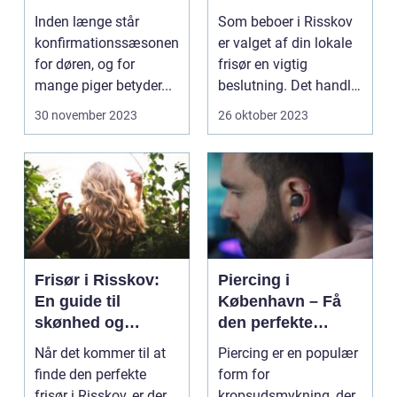
Inden længe står
Som beboer i Risskov
konfirmationssæsonen
er valget af din lokale
for døren, og for
frisør en vigtig
mange piger betyder...
beslutning. Det handler
om mere...
30 november 2023
26 oktober 2023
Frisør i Risskov:
Piercing i
En guide til
København – Få
skønhed og
den perfekte
velvære
kropsudsmykning
Når det kommer til at
Piercing er en populær
finde den perfekte
form for
frisør i Risskov, er der
kropsudsmykning, der