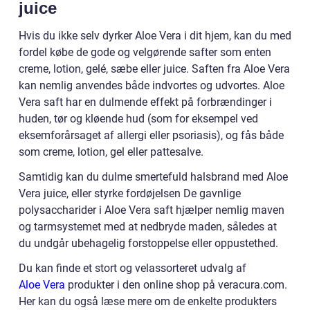
juice
Hvis du ikke selv dyrker Aloe Vera i dit hjem, kan du med
fordel købe de gode og velgørende safter som enten
creme, lotion, gelé, sæbe eller juice. Saften fra Aloe Vera
kan nemlig anvendes både indvortes og udvortes. Aloe
Vera saft har en dulmende effekt på forbrændinger i
huden, tør og kløende hud (som for eksempel ved
eksemforårsaget af allergi eller psoriasis), og fås både
som creme, lotion, gel eller pattesalve.
Samtidig kan du dulme smertefuld halsbrand med Aloe
Vera juice, eller styrke fordøjelsen De gavnlige
polysaccharider i Aloe Vera saft hjælper nemlig maven
og tarmsystemet med at nedbryde maden, således at
du undgår ubehagelig forstoppelse eller oppustethed.
Du kan finde et stort og velassorteret udvalg af
Aloe Vera
produkter i den online shop på veracura.com.
Her kan du også læse mere om de enkelte produkters