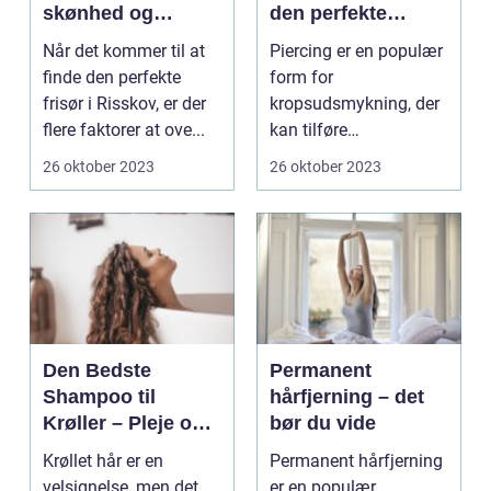
skønhed og
den perfekte
velvære
kropsudsmykning
Når det kommer til at
Piercing er en populær
finde den perfekte
form for
frisør i Risskov, er der
kropsudsmykning, der
flere faktorer at ove...
kan tilføre
personlighed og stil til
26 oktober 2023
26 oktober 2023
dit udseen...
Den Bedste
Permanent
Shampoo til
hårfjerning – det
Krøller – Pleje og
bør du vide
Definition til Dine
Krøllet hår er en
Permanent hårfjerning
Smukke Lokker
velsignelse, men det
er en populær