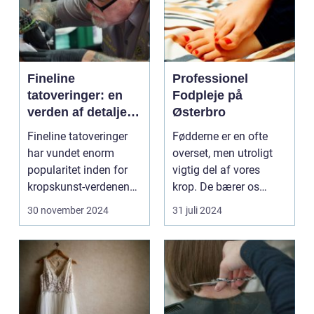
Fineline
Professionel
tatoveringer: en
Fodpleje på
verden af detaljer
Østerbro
og elegance
Fineline tatoveringer
Fødderne er en ofte
har vundet enorm
overset, men utroligt
popularitet inden for
vigtig del af vores
kropskunst-verdenen
krop. De bærer os
de seneste år...
gennem ...
30 november 2024
31 juli 2024