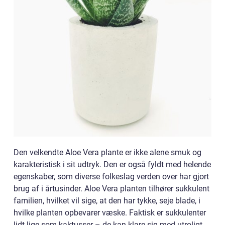
Den velkendte Aloe Vera plante er ikke alene smuk og
karakteristisk i sit udtryk. Den er også fyldt med helende
egenskaber, som diverse folkeslag verden over har gjort
brug af i årtusinder. Aloe Vera planten tilhører sukkulent
familien, hvilket vil sige, at den har tykke, seje blade, i
hvilke planten opbevarer væske. Faktisk er sukkulenter
lidt lige som kaktusser – de kan klare sig med utroligt