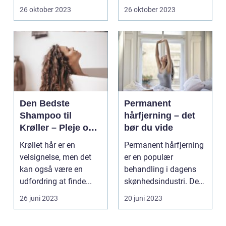
personlighed og stil til
26 oktober 2023
26 oktober 2023
dit udseen...
Den Bedste
Permanent
Shampoo til
hårfjerning – det
Krøller – Pleje og
bør du vide
Definition til Dine
Krøllet hår er en
Permanent hårfjerning
Smukke Lokker
velsignelse, men det
er en populær
kan også være en
behandling i dagens
udfordring at finde...
skønhedsindustri. De
fles...
26 juni 2023
20 juni 2023