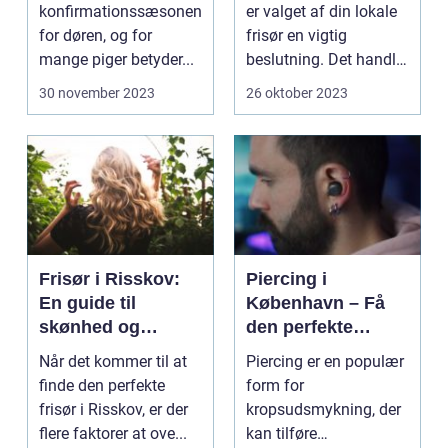
konfirmationssæsonen
er valget af din lokale
for døren, og for
frisør en vigtig
mange piger betyder...
beslutning. Det handler
om mere...
30 november 2023
26 oktober 2023
Frisør i Risskov:
Piercing i
En guide til
København – Få
skønhed og
den perfekte
velvære
kropsudsmykning
Når det kommer til at
Piercing er en populær
finde den perfekte
form for
frisør i Risskov, er der
kropsudsmykning, der
flere faktorer at ove...
kan tilføre