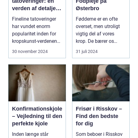
tatoveringer: en
Fodpleje på
verden af detaljer
Østerbro
og elegance
Fineline tatoveringer
Fødderne er en ofte
har vundet enorm
overset, men utroligt
popularitet inden for
vigtig del af vores
kropskunst-verdenen
krop. De bærer os
de seneste år...
gennem ...
30 november 2024
31 juli 2024
Konfirmationskjole
Frisør i Risskov –
– Vejledning til den
Find den bedste
perfekte kjole
for dig
Inden længe står
Som beboer i Risskov