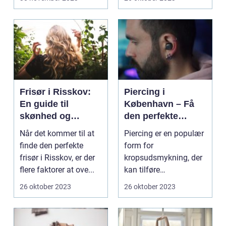
Frisør i Risskov:
Piercing i
En guide til
København – Få
skønhed og
den perfekte
velvære
kropsudsmykning
Når det kommer til at
Piercing er en populær
finde den perfekte
form for
frisør i Risskov, er der
kropsudsmykning, der
flere faktorer at ove...
kan tilføre
personlighed og stil til
26 oktober 2023
26 oktober 2023
dit udseen...