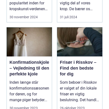
popularitet inden for
vigtig del af vores
kropskunst-verdenen
krop. De bærer os
de seneste år...
gennem ...
30 november 2024
31 juli 2024
Konfirmationskjole
Frisør i Risskov –
– Vejledning til den
Find den bedste
perfekte kjole
for dig
Inden længe står
Som beboer i Risskov
konfirmationssæsonen
er valget af din lokale
for døren, og for
frisør en vigtig
mange piger betyder...
beslutning. Det handler
om mere...
30 november 2023
26 oktober 2023