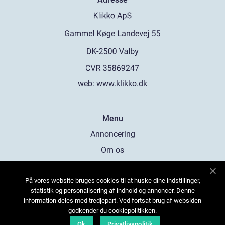
web:
www.klikko.dk
Menu
Annoncering
Om os
Cookies
På vores website bruges cookies til at huske dine indstillinger,
Kontakt os
statistik og personalisering af indhold og annoncer. Denne
Sitemap
information deles med tredjepart. Ved fortsat brug af websiden
godkender du cookiepolitikken.
Ok
Privatlivspolitik