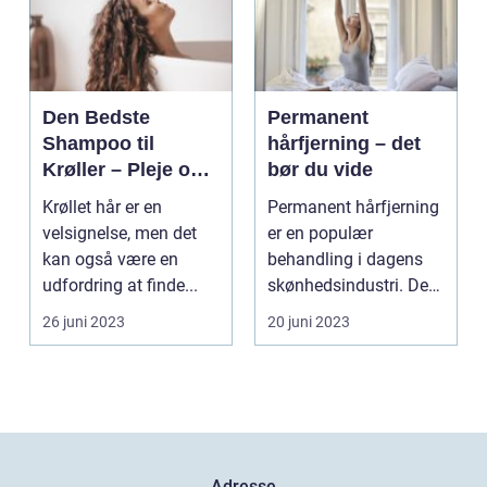
Den Bedste
Permanent
Shampoo til
hårfjerning – det
Krøller – Pleje og
bør du vide
Definition til Dine
Krøllet hår er en
Permanent hårfjerning
Smukke Lokker
velsignelse, men det
er en populær
kan også være en
behandling i dagens
udfordring at finde...
skønhedsindustri. De
fles...
26 juni 2023
20 juni 2023
Adresse