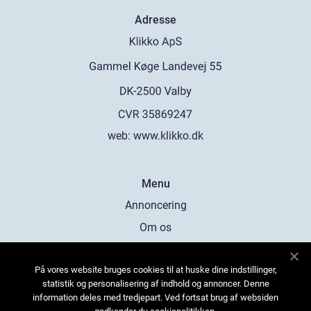
Adresse
web:
www.klikko.dk
Menu
Annoncering
Om os
Cookies
På vores website bruges cookies til at huske dine indstillinger,
Kontakt os
statistik og personalisering af indhold og annoncer. Denne
Sitemap
information deles med tredjepart. Ved fortsat brug af websiden