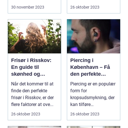
om mere...
30 november 2023
26 oktober 2023
Frisør i Risskov:
Piercing i
En guide til
København – Få
skønhed og
den perfekte
velvære
kropsudsmykning
Når det kommer til at
Piercing er en populær
finde den perfekte
form for
frisør i Risskov, er der
kropsudsmykning, der
flere faktorer at ove...
kan tilføre
personlighed og stil til
26 oktober 2023
26 oktober 2023
dit udseen...