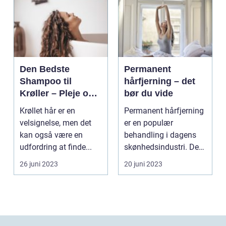
Den Bedste
Permanent
Shampoo til
hårfjerning – det
Krøller – Pleje og
bør du vide
Definition til Dine
Krøllet hår er en
Permanent hårfjerning
Smukke Lokker
velsignelse, men det
er en populær
kan også være en
behandling i dagens
udfordring at finde...
skønhedsindustri. De
fles...
26 juni 2023
20 juni 2023