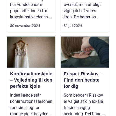
har vundet enorm
overset, men utroligt
popularitet inden for
vigtig del af vores
kropskunst-verdenen
krop. De bærer os
de seneste år...
gennem ...
30 november 2024
31 juli 2024
Konfirmationskjole
Frisør i Risskov –
– Vejledning til den
Find den bedste
perfekte kjole
for dig
Inden længe står
Som beboer i Risskov
konfirmationssæsonen
er valget af din lokale
for døren, og for
frisør en vigtig
mange piger betyder...
beslutning. Det handler