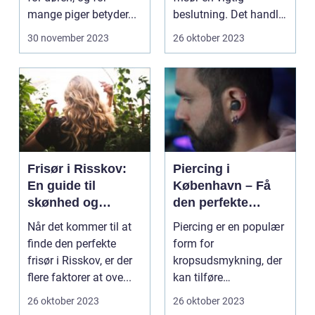
mange piger betyder...
beslutning. Det handler
om mere...
30 november 2023
26 oktober 2023
Frisør i Risskov:
Piercing i
En guide til
København – Få
skønhed og
den perfekte
velvære
kropsudsmykning
Når det kommer til at
Piercing er en populær
finde den perfekte
form for
frisør i Risskov, er der
kropsudsmykning, der
flere faktorer at ove...
kan tilføre
personlighed og stil til
26 oktober 2023
26 oktober 2023
dit udseen...