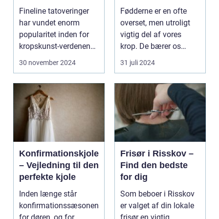
og elegance
Fineline tatoveringer
Fødderne er en ofte
har vundet enorm
overset, men utroligt
popularitet inden for
vigtig del af vores
kropskunst-verdenen
krop. De bærer os
de seneste år...
gennem ...
30 november 2024
31 juli 2024
Konfirmationskjole
Frisør i Risskov –
– Vejledning til den
Find den bedste
perfekte kjole
for dig
Inden længe står
Som beboer i Risskov
konfirmationssæsonen
er valget af din lokale
for døren, og for
frisør en vigtig