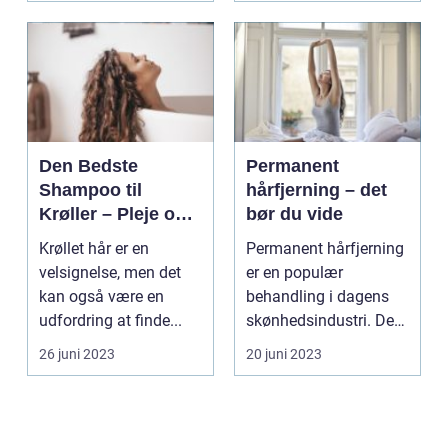
Den Bedste
Permanent
Shampoo til
hårfjerning – det
Krøller – Pleje og
bør du vide
Definition til Dine
Krøllet hår er en
Permanent hårfjerning
Smukke Lokker
velsignelse, men det
er en populær
kan også være en
behandling i dagens
udfordring at finde...
skønhedsindustri. De
fles...
26 juni 2023
20 juni 2023