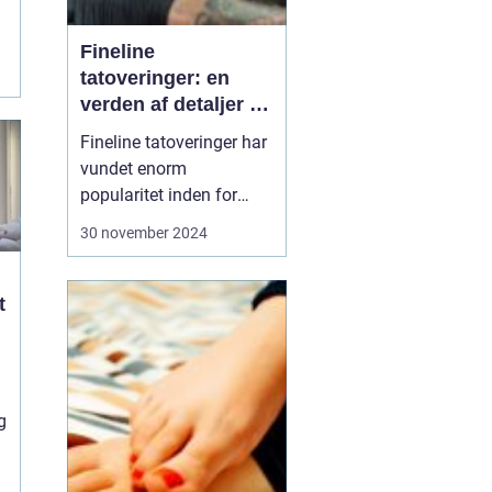
Fineline
tatoveringer: en
verden af detaljer og
elegance
Fineline tatoveringer har
vundet enorm
popularitet inden for
kropskunst-verdenen de
30 november 2024
seneste år. Med deres
subtile linjer og
detaljerede design
t
tilbyder de en elegant og
moderne tilgang til
tatovering. Denne artikel
udforsker, hvad der gø...
g