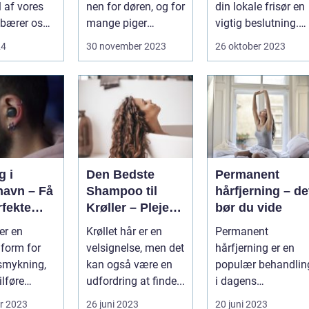
l af vores
nen for døren, og for
din lokale frisør en
 bærer os
mange piger
vigtig beslutning.
..
betyder...
Det handler om
24
30 november 2023
26 oktober 2023
mere...
g i
Den Bedste
Permanent
avn – Få
Shampoo til
hårfjerning – de
rfekte
Krøller – Pleje
bør du vide
dsmykni
og Definition til
er en
Krøllet hår er en
Permanent
Dine Smukke
form for
velsignelse, men det
hårfjerning er en
Lokker
smykning,
kan også være en
populær behandlin
ilføre
udfordring at finde...
i dagens
ghed og stil
skønhedsindustri.
r 2023
26 juni 2023
20 juni 2023