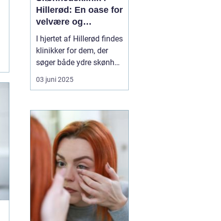
Hillerød: En oase for
velvære og
selvforkælelse
I hjertet af Hillerød findes
klinikker for dem, der
søger både ydre skønhed
og indre velvære en unik
03 juni 2025
skønhedsklinik i Hillerød
.
Her ...