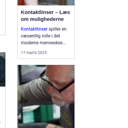
Kontaktlinser – Læs
om mulighederne
Kontaktlinser
spiller en
væsentlig rolle i det
moderne menneskes
daglige liv som et
17 marts 2025
praktisk alternativ til
briller. Med muligheden
for at korrigere synet
uden at skulle bære stel,
er de ...
f