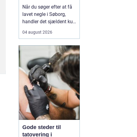
neglebehandling
Når du søger efter at få
lavet negle i Søborg,
handler det sjældent kun
om pæne hænder.
04 august 2026
Mange leder efter en
negletekniker, der både
kan skabe et flot resultat
og tage hensyn til
neglenes sundhed og e...
Gode steder til
tatovering i