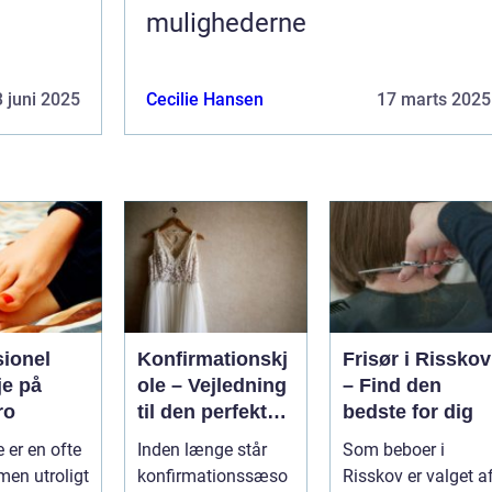
mulighederne
 juni 2025
Cecilie Hansen
17 marts 2025
sionel
Konfirmationskj
Frisør i Risskov
je på
ole – Vejledning
– Find den
ro
til den perfekte
bedste for dig
kjole
 er en ofte
Inden længe står
Som beboer i
men utroligt
konfirmationssæso
Risskov er valget a