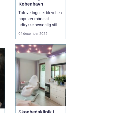
København
Tatoveringer er blevet en
populær måde at
udtrykke personlig stil og
fortælle unikke historier
04 december 2025
på. Især i København,
hvor tatovørscenen
blomstrer med talent og
kreativitet, er der en
stigende efterspø...
Skønhedsklinik i