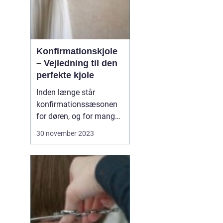
Konfirmationskjole
– Vejledning til den
perfekte kjole
Inden længe står
konfirmationssæsonen
for døren, og for mange
piger betyder det en
30 november 2023
søgen efter den perfekte
konfirmationskjole. Men
med så mange
muligheder kan det være
svært at vide, hvor man
skal st...