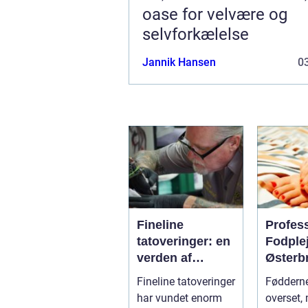
oase for velvære og
selvforkælelse
Jannik Hansen
03
Fineline
Profes
tatoveringer: en
Fodple
verden af
Østerb
detaljer og
Fineline tatoveringer
Fødderne
elegance
har vundet enorm
overset, 