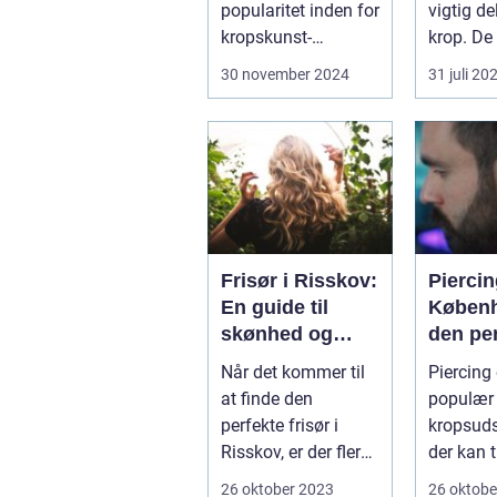
popularitet inden for
vigtig de
kropskunst-
krop. De
verdenen de seneste
gennem .
30 november 2024
31 juli 20
år...
Frisør i Risskov:
Piercin
En guide til
Københ
skønhed og
den pe
velvære
kropsu
Når det kommer til
Piercing 
ng
at finde den
populær 
perfekte frisør i
kropsud
Risskov, er der flere
der kan t
faktorer at ove...
personli
26 oktober 2023
26 oktobe