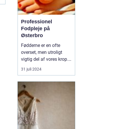
Professionel
Fodpleje på
Østerbro
Fødderne er en ofte
overset, men utroligt
vigtig del af vores krop.
De bærer os gennem
31 juli 2024
livet, fra de første
vaklende skridt som
barn til de tusindvis af
skridt vi tager hver dag
som voksne. På den
pulserende bydel Øst...