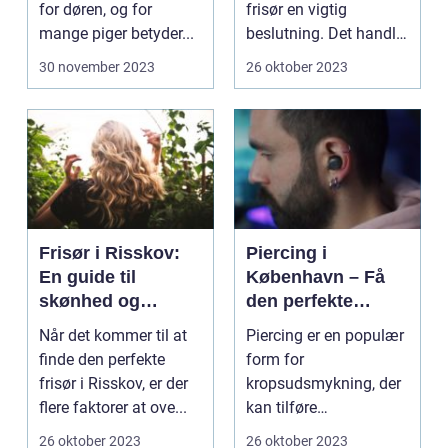
for døren, og for
frisør en vigtig
mange piger betyder...
beslutning. Det handler
om mere...
30 november 2023
26 oktober 2023
Frisør i Risskov:
Piercing i
En guide til
København – Få
skønhed og
den perfekte
velvære
kropsudsmykning
Når det kommer til at
Piercing er en populær
finde den perfekte
form for
frisør i Risskov, er der
kropsudsmykning, der
flere faktorer at ove...
kan tilføre
personlighed og stil til
26 oktober 2023
26 oktober 2023