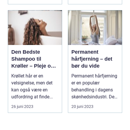
dit udseen...
Den Bedste
Permanent
Shampoo til
hårfjerning – det
Krøller – Pleje og
bør du vide
Definition til Dine
Krøllet hår er en
Permanent hårfjerning
Smukke Lokker
velsignelse, men det
er en populær
kan også være en
behandling i dagens
udfordring at finde...
skønhedsindustri. De
fles...
26 juni 2023
20 juni 2023