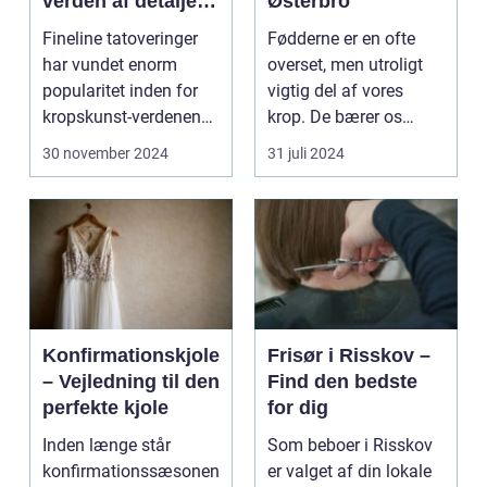
verden af detaljer
Østerbro
og elegance
Fineline tatoveringer
Fødderne er en ofte
har vundet enorm
overset, men utroligt
popularitet inden for
vigtig del af vores
kropskunst-verdenen
krop. De bærer os
de seneste år...
gennem ...
30 november 2024
31 juli 2024
Konfirmationskjole
Frisør i Risskov –
– Vejledning til den
Find den bedste
perfekte kjole
for dig
Inden længe står
Som beboer i Risskov
konfirmationssæsonen
er valget af din lokale