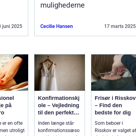
mulighederne
 juni 2025
Cecilie Hansen
17 marts 2025
sionel
Konfirmationskj
Frisør i Risskov
je på
ole – Vejledning
– Find den
ro
til den perfekte
bedste for dig
kjole
 er en ofte
Inden længe står
Som beboer i
men utroligt
konfirmationssæso
Risskov er valget a