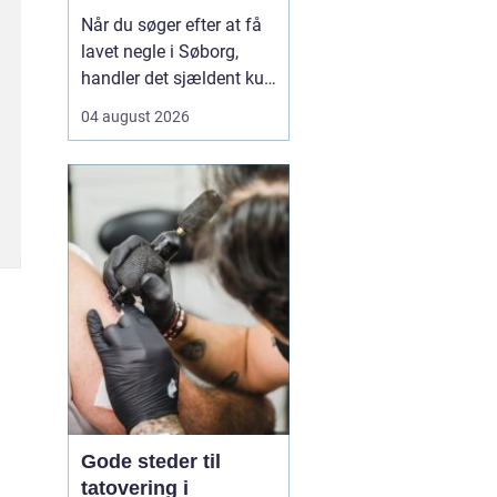
neglebehandling
Når du søger efter at få
lavet negle i Søborg,
handler det sjældent kun
om pæne hænder.
04 august 2026
Mange leder efter en
negletekniker, der både
kan skabe et flot resultat
og tage hensyn til
neglenes sundhed og e...
Gode steder til
tatovering i