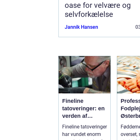
oase for velvære og
selvforkælelse
Jannik Hansen
03
Fineline
Profes
tatoveringer: en
Fodple
verden af
Østerb
detaljer og
Fineline tatoveringer
Fødderne
elegance
har vundet enorm
overset, 