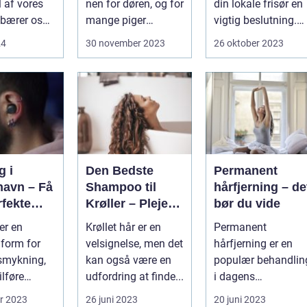
l af vores
nen for døren, og for
din lokale frisør en
 bærer os
mange piger
vigtig beslutning.
..
betyder...
Det handler om
24
30 november 2023
26 oktober 2023
mere...
g i
Den Bedste
Permanent
avn – Få
Shampoo til
hårfjerning – de
rfekte
Krøller – Pleje
bør du vide
dsmykni
og Definition til
er en
Krøllet hår er en
Permanent
Dine Smukke
form for
velsignelse, men det
hårfjerning er en
Lokker
smykning,
kan også være en
populær behandlin
ilføre
udfordring at finde...
i dagens
ghed og stil
skønhedsindustri.
r 2023
26 juni 2023
20 juni 2023