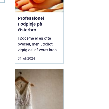
Professionel
Fodpleje på
Østerbro
Fødderne er en ofte
overset, men utroligt
vigtig del af vores krop.
De bærer os gennem
31 juli 2024
livet, fra de første
vaklende skridt som
barn til de tusindvis af
skridt vi tager hver dag
som voksne. På den
pulserende bydel Øst...