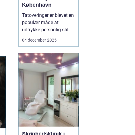
København
Tatoveringer er blevet en
populær måde at
udtrykke personlig stil og
fortælle unikke historier
04 december 2025
på. Især i København,
hvor tatovørscenen
blomstrer med talent og
kreativitet, er der en
stigende efterspø...
Skønhedsklinik i