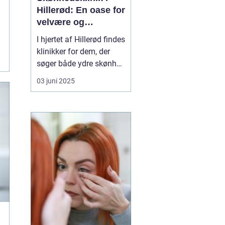
Hillerød: En oase for
velvære og
selvforkælelse
I hjertet af Hillerød findes
klinikker for dem, der
søger både ydre skønhed
og indre velvære en unik
03 juni 2025
skønhedsklinik i Hillerød
.
Her ...