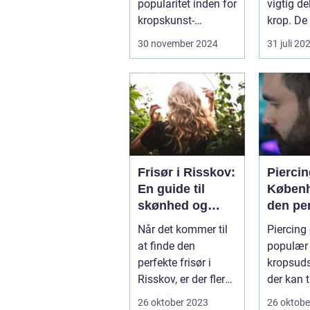
popularitet inden for
vigtig de
kropskunst-
krop. De
verdenen de seneste
gennem .
30 november 2024
31 juli 20
år...
Frisør i Risskov:
Piercin
En guide til
Københ
skønhed og
den pe
velvære
kropsu
Når det kommer til
Piercing 
ng
at finde den
populær 
perfekte frisør i
kropsud
Risskov, er der flere
der kan t
faktorer at ove...
personli
26 oktober 2023
26 oktobe