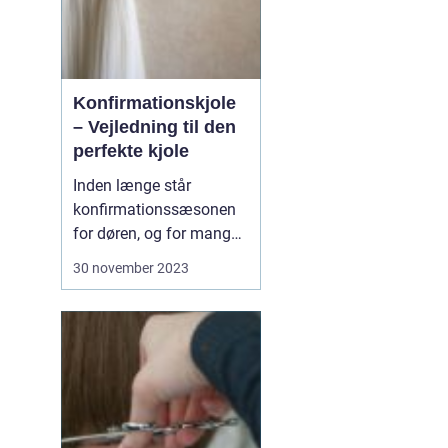
Konfirmationskjole
– Vejledning til den
perfekte kjole
Inden længe står
konfirmationssæsonen
for døren, og for mange
piger betyder det en
30 november 2023
søgen efter den perfekte
konfirmationskjole. Men
med så mange
muligheder kan det være
svært at vide, hvor man
skal st...