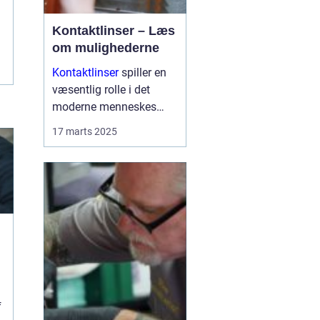
Kontaktlinser – Læs
om mulighederne
Kontaktlinser
spiller en
væsentlig rolle i det
moderne menneskes
daglige liv som et
17 marts 2025
praktisk alternativ til
briller. Med muligheden
for at korrigere synet
uden at skulle bære stel,
er de ...
f