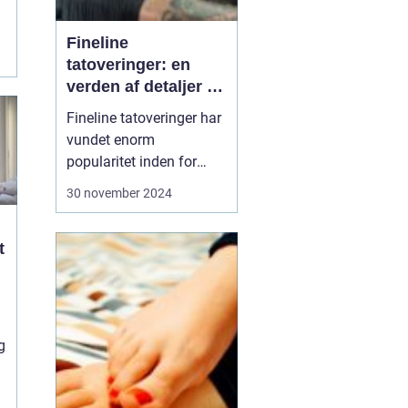
Fineline
tatoveringer: en
verden af detaljer og
elegance
Fineline tatoveringer har
vundet enorm
popularitet inden for
kropskunst-verdenen de
30 november 2024
seneste år. Med deres
subtile linjer og
t
detaljerede design
tilbyder de en elegant og
moderne tilgang til
tatovering. Denne artikel
udforsker, hvad der gø...
g