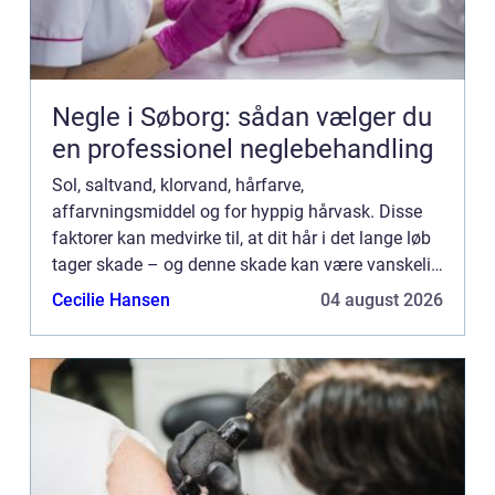
Negle i Søborg: sådan vælger du
en professionel neglebehandling
Sol, saltvand, klorvand, hårfarve,
affarvningsmiddel og for hyppig hårvask. Disse
faktorer kan medvirke til, at dit hår i det lange løb
tager skade – og denne skade kan være vanskelig
at rette op på. Et h&ar...
Cecilie Hansen
04 august 2026