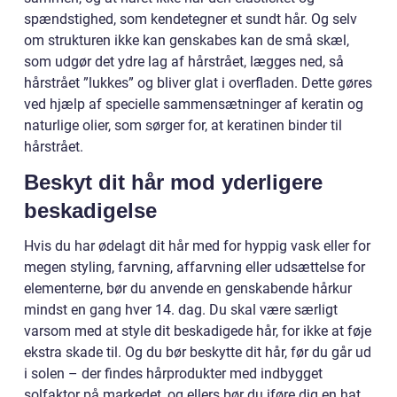
spændstighed, som kendetegner et sundt hår. Og selv
om strukturen ikke kan genskabes kan de små skæl,
som udgør det ydre lag af hårstrået, lægges ned, så
hårstrået ”lukkes” og bliver glat i overfladen. Dette gøres
ved hjælp af specielle sammensætninger af keratin og
naturlige olier, som sørger for, at keratinen binder til
hårstrået.
Beskyt dit hår mod yderligere
beskadigelse
Hvis du har ødelagt dit hår med for hyppig vask eller for
megen styling, farvning, affarvning eller udsættelse for
elementerne, bør du anvende en genskabende hårkur
mindst en gang hver 14. dag. Du skal være særligt
varsom med at style dit beskadigede hår, for ikke at føje
ekstra skade til. Og du bør beskytte dit hår, før du går ud
i solen – der findes hårprodukter med indbygget
solfaktor på markedet, og ellers bør du iføre dig en hat