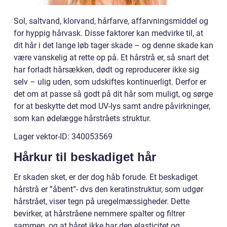
Sol, saltvand, klorvand, hårfarve, affarvningsmiddel og
for hyppig hårvask. Disse faktorer kan medvirke til, at
dit hår i det lange løb tager skade – og denne skade kan
være vanskelig at rette op på. Et hårstrå er, så snart det
har forladt hårsækken, dødt og reproducerer ikke sig
selv – ulig uden, som udskiftes kontinuerligt. Derfor er
det om at passe så godt på dit hår som muligt, og sørge
for at beskytte det mod UV-lys samt andre påvirkninger,
som kan ødelægge hårstråets struktur.
Lager vektor-ID: 340053569
Hårkur til beskadiget hår
Er skaden sket, er der dog håb forude. Et beskadiget
hårstrå er ”åbent”- dvs den keratinstruktur, som udgør
hårstrået, viser tegn på uregelmæssigheder. Dette
bevirker, at hårstråene nemmere spalter og filtrer
sammen, og at håret ikke har den elasticitet og