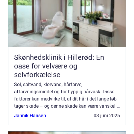
Skønhedsklinik i Hillerød: En
oase for velvære og
selvforkælelse
Sol, saltvand, klorvand, hårfarve,
affarvningsmiddel og for hyppig hårvask. Disse
faktorer kan medvirke til, at dit hår i det lange løb
tager skade – og denne skade kan være vanskelig
at rette op på. Et h&ar...
Jannik Hansen
03 juni 2025