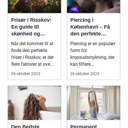
Frisør i Risskov:
Piercing i
En guide til
København – Få
skønhed og
den perfekte
velvære
kropsudsmykning
Når det kommer til at
Piercing er en populær
finde den perfekte
form for
frisør i Risskov, er der
kropsudsmykning, der
flere faktorer at ove...
kan tilføre
personlighed og stil til
26 oktober 2023
26 oktober 2023
dit udseen...
Den Bedste
Permanent