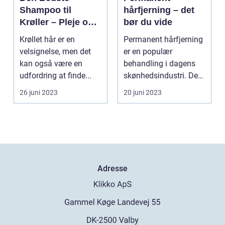
Shampoo til
hårfjerning – det
Krøller – Pleje og
bør du vide
Definition til Dine
Krøllet hår er en
Permanent hårfjerning
Smukke Lokker
velsignelse, men det
er en populær
kan også være en
behandling i dagens
udfordring at finde...
skønhedsindustri. De
fles...
26 juni 2023
20 juni 2023
Adresse