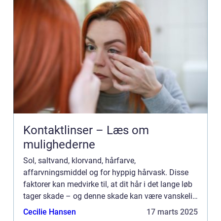
Kontaktlinser – Læs om
mulighederne
Sol, saltvand, klorvand, hårfarve,
affarvningsmiddel og for hyppig hårvask. Disse
faktorer kan medvirke til, at dit hår i det lange løb
tager skade – og denne skade kan være vanskelig
at rette op på. Et h&ar...
Cecilie Hansen
17 marts 2025