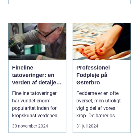
Fineline
Professionel
tatoveringer: en
Fodpleje på
verden af detaljer
Østerbro
og elegance
Fineline tatoveringer
Fødderne er en ofte
har vundet enorm
overset, men utroligt
popularitet inden for
vigtig del af vores
kropskunst-verdenen
krop. De bærer os
de seneste år...
gennem ...
30 november 2024
31 juli 2024