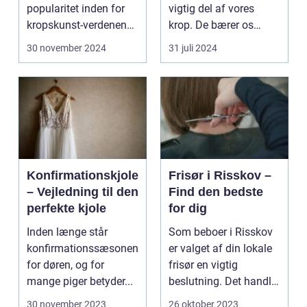
popularitet inden for
vigtig del af vores
kropskunst-verdenen
krop. De bærer os
de seneste år...
gennem ...
30 november 2024
31 juli 2024
Konfirmationskjole
Frisør i Risskov –
– Vejledning til den
Find den bedste
perfekte kjole
for dig
Inden længe står
Som beboer i Risskov
konfirmationssæsonen
er valget af din lokale
for døren, og for
frisør en vigtig
mange piger betyder...
beslutning. Det handler
om mere...
30 november 2023
26 oktober 2023