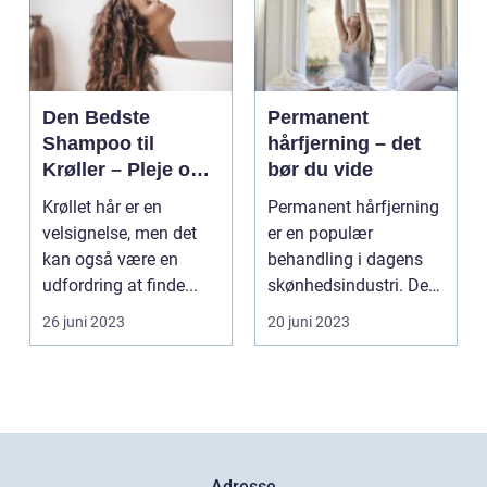
Den Bedste
Permanent
Shampoo til
hårfjerning – det
Krøller – Pleje og
bør du vide
Definition til Dine
Krøllet hår er en
Permanent hårfjerning
Smukke Lokker
velsignelse, men det
er en populær
kan også være en
behandling i dagens
udfordring at finde...
skønhedsindustri. De
fles...
26 juni 2023
20 juni 2023
Adresse