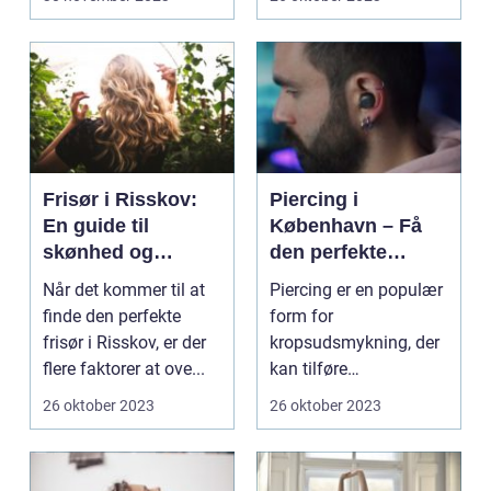
Frisør i Risskov:
Piercing i
En guide til
København – Få
skønhed og
den perfekte
velvære
kropsudsmykning
Når det kommer til at
Piercing er en populær
finde den perfekte
form for
frisør i Risskov, er der
kropsudsmykning, der
flere faktorer at ove...
kan tilføre
personlighed og stil til
26 oktober 2023
26 oktober 2023
dit udseen...