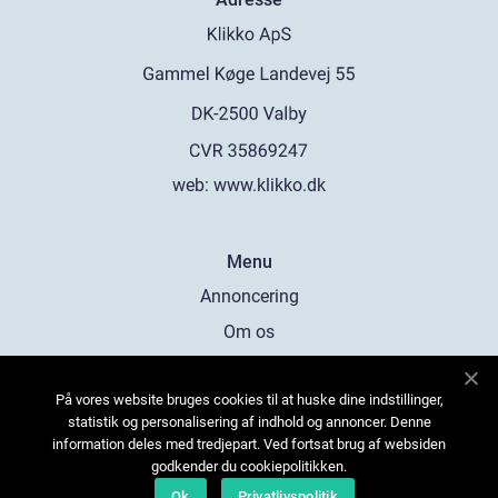
web:
www.klikko.dk
Menu
Annoncering
Om os
Cookies
På vores website bruges cookies til at huske dine indstillinger,
Kontakt os
statistik og personalisering af indhold og annoncer. Denne
Sitemap
information deles med tredjepart. Ved fortsat brug af websiden
godkender du cookiepolitikken.
Ok
Privatlivspolitik