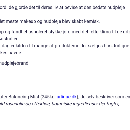
ordi de gjorde det til deres liv at bevise at den bedste hudpleje
 det meste makeup og hudpleje blev skabt kemisk.
 og fandt et uspoleret stykke jord med det rette klima til de urt
Australien.
i dag er kilden til mange af produkterne der sælges hos Jurlique
ikes navne.
e hudplejebrand.
Water Balancing Mist (245kr.
jurlique.dk
), de selv beskriver som e
ld rosenolie og effektive, botaniske ingredienser der fugter,