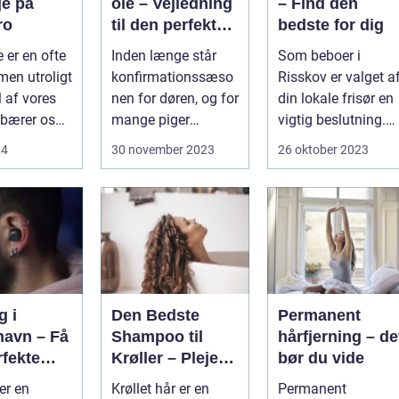
je på
ole – Vejledning
– Find den
ro
til den perfekte
bedste for dig
kjole
 er en ofte
Inden længe står
Som beboer i
men utroligt
konfirmationssæso
Risskov er valget a
l af vores
nen for døren, og for
din lokale frisør en
 bærer os
mange piger
vigtig beslutning.
..
betyder...
Det handler om
24
30 november 2023
26 oktober 2023
mere...
g i
Den Bedste
Permanent
avn – Få
Shampoo til
hårfjerning – de
rfekte
Krøller – Pleje
bør du vide
dsmykni
og Definition til
er en
Krøllet hår er en
Permanent