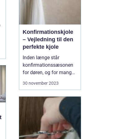
f
Konfirmationskjole
– Vejledning til den
perfekte kjole
Inden længe står
konfirmationssæsonen
for døren, og for mange
piger betyder det en
30 november 2023
søgen efter den perfekte
konfirmationskjole. Men
med så mange
muligheder kan det være
svært at vide, hvor man
t
skal st...