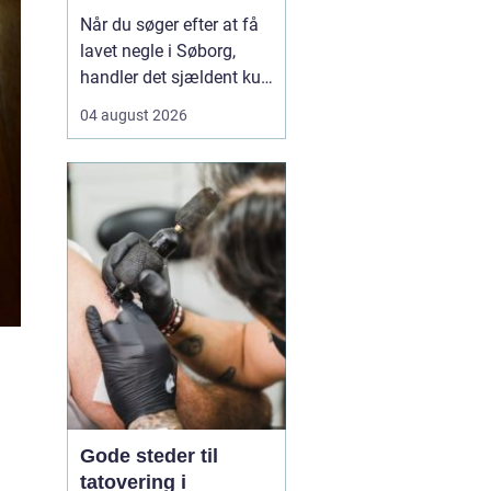
neglebehandling
Når du søger efter at få
lavet negle i Søborg,
handler det sjældent kun
om pæne hænder.
04 august 2026
Mange leder efter en
negletekniker, der både
kan skabe et flot resultat
og tage hensyn til
neglenes sundhed og e...
Gode steder til
tatovering i