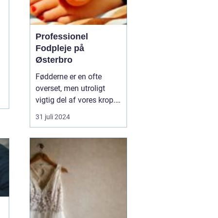
Professionel
Fodpleje på
Østerbro
Fødderne er en ofte
overset, men utroligt
vigtig del af vores krop.
De bærer os gennem
31 juli 2024
livet, fra de første
vaklende skridt som
barn til de tusindvis af
skridt vi tager hver dag
som voksne. På den
pulserende bydel Øst...