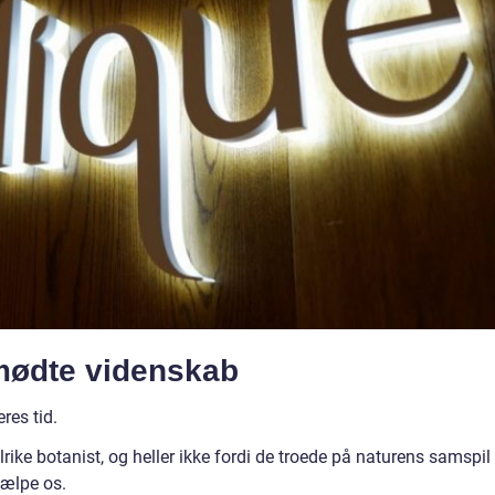
mødte videnskab
eres tid.
rike botanist, og heller ikke fordi de troede på naturens samspil
jælpe os.