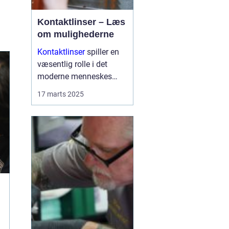
Kontaktlinser – Læs
om mulighederne
Kontaktlinser
spiller en
væsentlig rolle i det
moderne menneskes
daglige liv som et
17 marts 2025
praktisk alternativ til
briller. Med muligheden
for at korrigere synet
uden at skulle bære stel,
er de ...