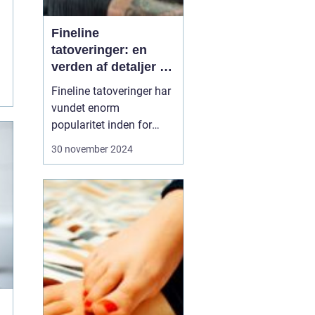
Fineline
tatoveringer: en
verden af detaljer og
elegance
Fineline tatoveringer har
vundet enorm
popularitet inden for
kropskunst-verdenen de
30 november 2024
seneste år. Med deres
subtile linjer og
detaljerede design
tilbyder de en elegant og
moderne tilgang til
tatovering. Denne artikel
udforsker, hvad der gø...