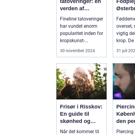
tatoveringer: en
Fodple
verden af
Østerb
detaljer og
Fineline tatoveringer
Fødderne
elegance
har vundet enorm
overset, 
popularitet inden for
vigtig de
kropskunst-
krop. De
verdenen de seneste
gennem .
30 november 2024
31 juli 20
år...
Frisør i Risskov:
Piercin
En guide til
Københ
skønhed og
den pe
velvære
kropsu
Når det kommer til
Piercing 