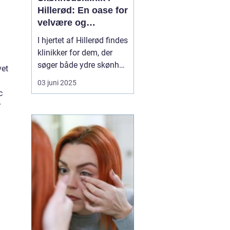
Hillerød: En oase for
velvære og
selvforkælelse
I hjertet af Hillerød findes
klinikker for dem, der
søger både ydre skønhed
vet
og indre velvære en unik
03 juni 2025
skønhedsklinik i Hillerød
.
c
Her ...
r