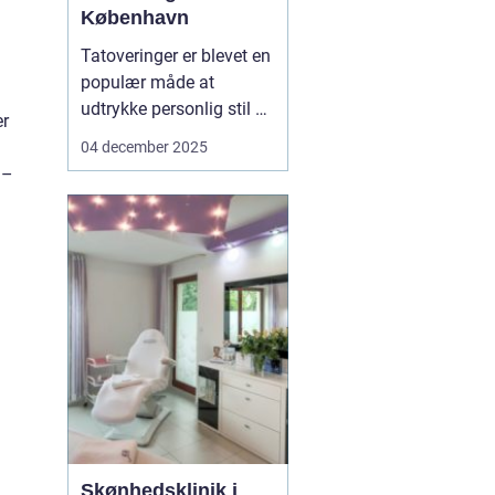
København
Tatoveringer er blevet en
populær måde at
udtrykke personlig stil og
er
fortælle unikke historier
04 december 2025
på. Især i København,
 –
hvor tatovørscenen
blomstrer med talent og
kreativitet, er der en
stigende efterspø...
n
Skønhedsklinik i