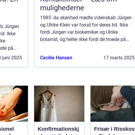
mulighederne
1985: da skønhed mødte videnskab Jürgen
og Ulrike Klein var forud for deres tid. Ikke
ab Jürgen
fordi Jürgen var biokemiker og Ulrike
id. Ikke
botanist, og heller ikke fordi de troede på
ike
naturens samspil med mennesket og dens
oede på
evne til at h...
 og dens
 juni 2025
Cecilie Hansen
17 marts 2025
sionel
Konfirmationskj
Frisør i Risskov