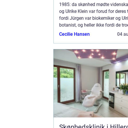
1985: da skønhed mødte vidensk
og Ulrike Klein var forud for deres t
fordi Jürgen var biokemiker og Ulr
botanist, og heller ikke fordi de tr
naturens samspil med mennesket
Cecilie Hansen
04 a
evne til at h...
Skønhedsklinik i Hiller