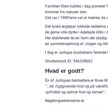
Familien Klein kaldes i dag pionerer f
kommer fra naturen selv.
Det var i 1980’erne vel at mærke, da
Det tyske ægtepar rykkede rødderne op
de gerne ville dyrke i Adelaide Hills i 
Her etablerede de en farm der stadig 
en sammensætning af Jürgen og Ulr
I dag er Jurlique Australiens førend
Shutterstock ID: 546338662
Hvad er godt?
Én af Jurliques bestsellere er Rose 
“…let, fugtgivende mist rig på værdifu
opfrisker og opliver hud og sanser”
.
Nøgleingredienserne er: