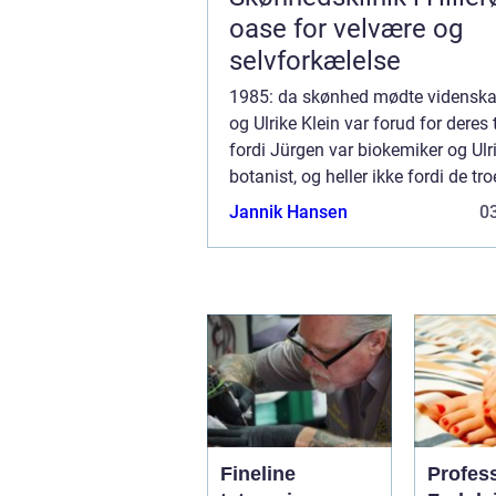
oase for velvære og
selvforkælelse
1985: da skønhed mødte vidensk
og Ulrike Klein var forud for deres t
fordi Jürgen var biokemiker og Ulr
botanist, og heller ikke fordi de tr
naturens samspil med mennesket
Jannik Hansen
03
evne til at h...
Fineline
Profes