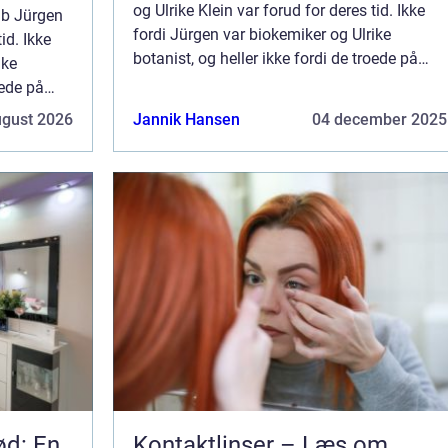
og Ulrike Klein var forud for deres tid. Ikke
ab Jürgen
fordi Jürgen var biokemiker og Ulrike
id. Ikke
botanist, og heller ikke fordi de troede på
ike
naturens samspil med mennesket og dens
oede på
evne til at h...
 og dens
ugust 2026
Jannik Hansen
04 december 2025
ød: En
Kontaktlinser – Læs om