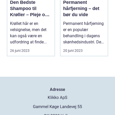
Den Bedste
Permanent
Shampoo til
hårfjerning – det
Krøller – Pleje og
bør du vide
Definition til Dine
Krøllet hår er en
Permanent hårfjerning
Smukke Lokker
velsignelse, men det
er en populær
kan også være en
behandling i dagens
udfordring at finde...
skønhedsindustri. De
fles...
26 juni 2023
20 juni 2023
Adresse