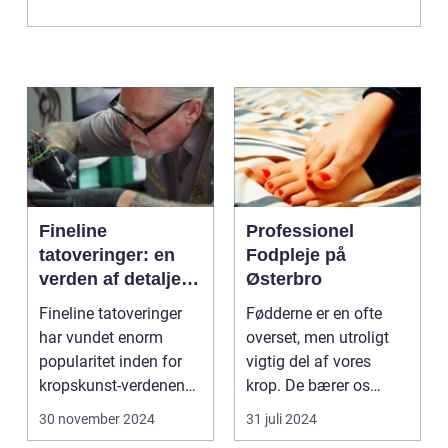
Fineline
Professionel
tatoveringer: en
Fodpleje på
verden af detaljer
Østerbro
og elegance
Fineline tatoveringer
Fødderne er en ofte
har vundet enorm
overset, men utroligt
popularitet inden for
vigtig del af vores
kropskunst-verdenen
krop. De bærer os
de seneste år...
gennem ...
30 november 2024
31 juli 2024