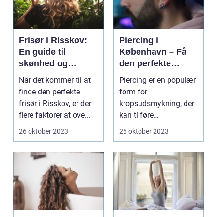
Frisør i Risskov:
Piercing i
En guide til
København – Få
skønhed og
den perfekte
velvære
kropsudsmykning
Når det kommer til at
Piercing er en populær
finde den perfekte
form for
frisør i Risskov, er der
kropsudsmykning, der
flere faktorer at ove...
kan tilføre
personlighed og stil til
26 oktober 2023
26 oktober 2023
dit udseen...