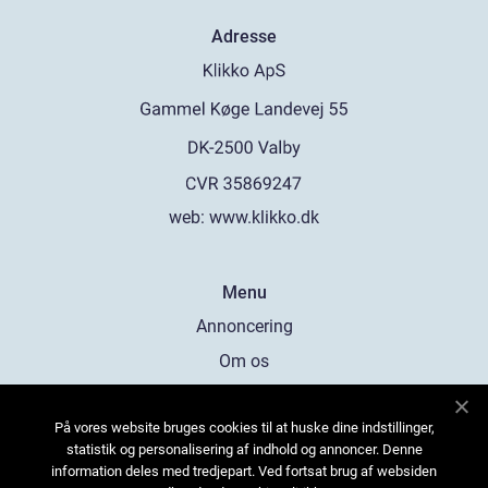
Adresse
web:
www.klikko.dk
Menu
Annoncering
Om os
Cookies
På vores website bruges cookies til at huske dine indstillinger,
Kontakt os
statistik og personalisering af indhold og annoncer. Denne
Sitemap
information deles med tredjepart. Ved fortsat brug af websiden