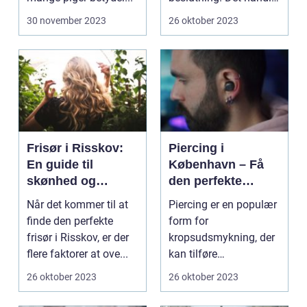
om mere...
30 november 2023
26 oktober 2023
Frisør i Risskov:
Piercing i
En guide til
København – Få
skønhed og
den perfekte
velvære
kropsudsmykning
Når det kommer til at
Piercing er en populær
finde den perfekte
form for
frisør i Risskov, er der
kropsudsmykning, der
flere faktorer at ove...
kan tilføre
personlighed og stil til
26 oktober 2023
26 oktober 2023
dit udseen...