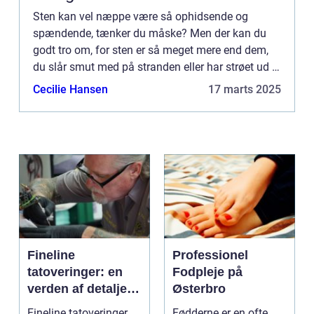
Sten kan vel næppe være så ophidsende og
spændende, tænker du måske? Men der kan du
godt tro om, for sten er så meget mere end dem,
du slår smut med på stranden eller har strøet ud i
mindre...
Cecilie Hansen
17 marts 2025
Fineline
Professionel
tatoveringer: en
Fodpleje på
verden af detaljer
Østerbro
og elegance
Fineline tatoveringer
Fødderne er en ofte