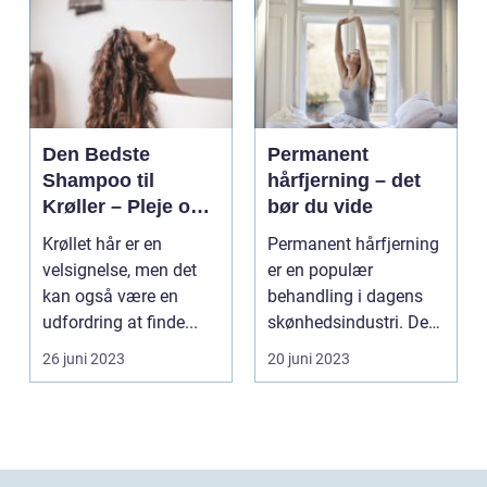
Den Bedste
Permanent
Shampoo til
hårfjerning – det
Krøller – Pleje og
bør du vide
Definition til Dine
Krøllet hår er en
Permanent hårfjerning
Smukke Lokker
velsignelse, men det
er en populær
kan også være en
behandling i dagens
udfordring at finde...
skønhedsindustri. De
fles...
26 juni 2023
20 juni 2023