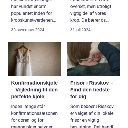
har vundet enorm
overset, men utroligt
popularitet inden for
vigtig del af vores
kropskunst-verdenen
krop. De bærer os
de seneste år...
gennem ...
30 november 2024
31 juli 2024
Konfirmationskjole
Frisør i Risskov –
– Vejledning til den
Find den bedste
perfekte kjole
for dig
Inden længe står
Som beboer i Risskov
konfirmationssæsonen
er valget af din lokale
for døren, og for
frisør en vigtig
mange piger betyder...
beslutning. Det handler