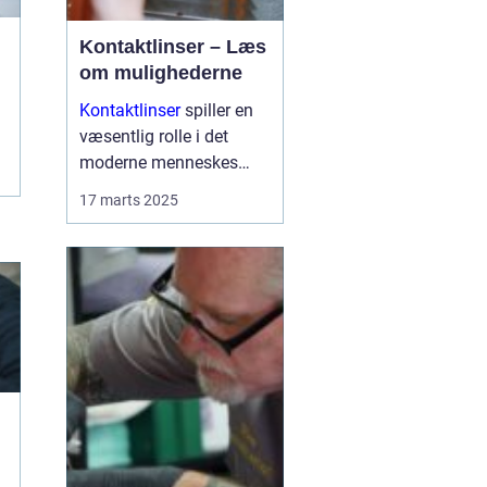
Kontaktlinser – Læs
om mulighederne
Kontaktlinser
spiller en
væsentlig rolle i det
moderne menneskes
daglige liv som et
17 marts 2025
praktisk alternativ til
briller. Med muligheden
for at korrigere synet
uden at skulle bære stel,
er de ...