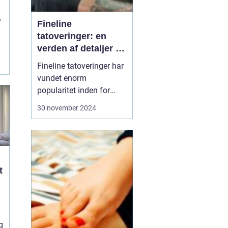
f
Fineline
tatoveringer: en
verden af detaljer og
elegance
Fineline tatoveringer har
vundet enorm
popularitet inden for
kropskunst-verdenen de
30 november 2024
seneste år. Med deres
subtile linjer og
detaljerede design
tilbyder de en elegant og
moderne tilgang til
t
tatovering. Denne artikel
udforsker, hvad der gø...
g