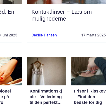
ød: En
Kontaktlinser – Læs om
mulighederne
 juni 2025
Cecilie Hansen
17 marts 2025
sionel
Konfirmationskj
Frisør i Risskov
je på
ole – Vejledning
– Find den
ro
til den perfekte
bedste for dig