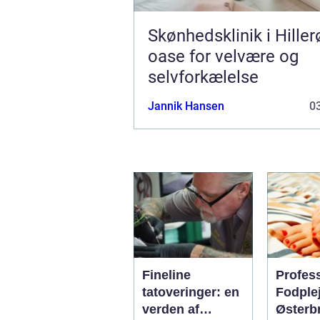
Skønhedsklinik i Hiller
oase for velvære og
selvforkælelse
Jannik Hansen
03
Fineline
Profes
tatoveringer: en
Fodple
verden af
Østerb