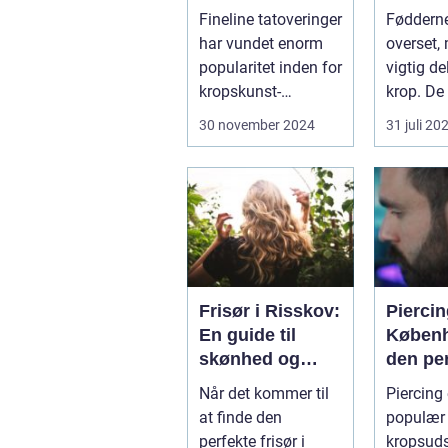
detaljer og
Fineline tatoveringer
Fødderne
elegance
har vundet enorm
overset, 
popularitet inden for
vigtig de
kropskunst-
krop. De
verdenen de seneste
gennem .
30 november 2024
31 juli 20
år...
Frisør i Risskov:
Piercin
En guide til
Københ
skønhed og
den pe
velvære
kropsu
Når det kommer til
Piercing 
ng
at finde den
populær 
perfekte frisør i
kropsud