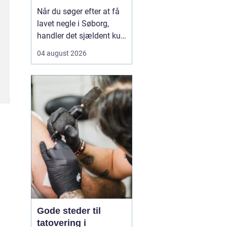
neglebehandling
Når du søger efter at få
lavet negle i Søborg,
handler det sjældent kun
om pæne hænder.
04 august 2026
Mange leder efter en
negletekniker, der både
kan skabe et flot resultat
og tage hensyn til
neglenes sundhed og e...
Gode steder til
tatovering i