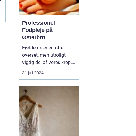
Professionel
Fodpleje på
Østerbro
Fødderne er en ofte
overset, men utroligt
vigtig del af vores krop.
De bærer os gennem
31 juli 2024
livet, fra de første
vaklende skridt som
barn til de tusindvis af
skridt vi tager hver dag
som voksne. På den
pulserende bydel Øst...