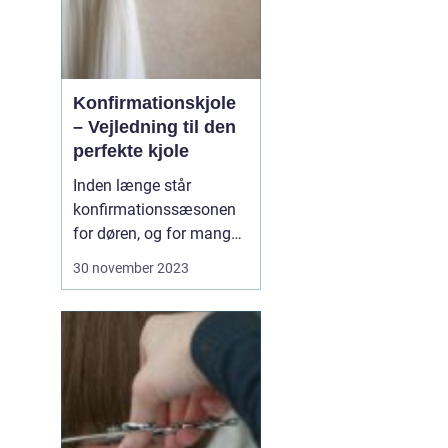
Konfirmationskjole
– Vejledning til den
perfekte kjole
Inden længe står
konfirmationssæsonen
for døren, og for mange
piger betyder det en
30 november 2023
søgen efter den perfekte
konfirmationskjole. Men
med så mange
muligheder kan det være
svært at vide, hvor man
skal st...