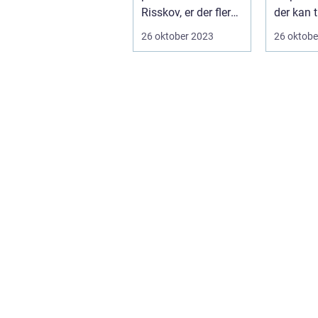
Risskov, er der flere
der kan t
faktorer at ove...
personli
26 oktober 2023
26 oktobe
til dit ud