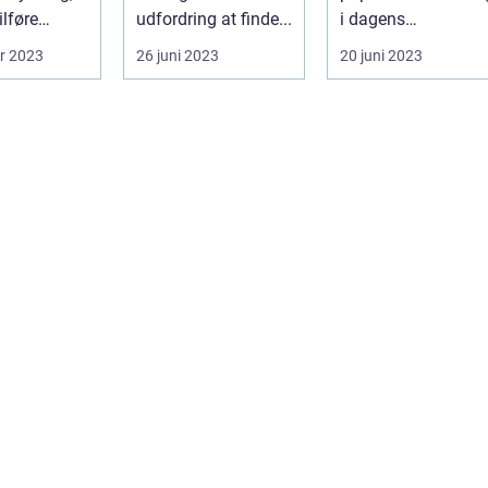
ilføre
udfordring at finde...
i dagens
ghed og stil
skønhedsindustri.
r 2023
26 juni 2023
20 juni 2023
seen...
De fles...