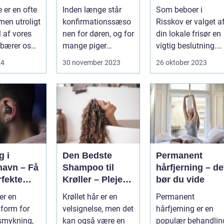
kjole
 er en ofte
Inden længe står
Som beboer i
men utroligt
konfirmationssæso
Risskov er valget a
l af vores
nen for døren, og for
din lokale frisør en
 bærer os
mange piger
vigtig beslutning.
..
betyder...
Det handler om
24
30 november 2023
26 oktober 2023
mere...
g i
Den Bedste
Permanent
avn – Få
Shampoo til
hårfjerning – de
rfekte
Krøller – Pleje
bør du vide
dsmykni
og Definition til
er en
Krøllet hår er en
Permanent
Dine Smukke
form for
velsignelse, men det
hårfjerning er en
Lokker
smykning,
kan også være en
populær behandlin