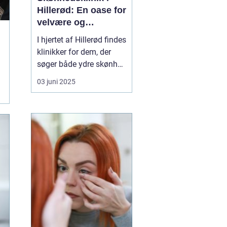
Hillerød: En oase for
velvære og
selvforkælelse
I hjertet af Hillerød findes
klinikker for dem, der
søger både ydre skønhed
og indre velvære en unik
03 juni 2025
skønhedsklinik i Hillerød
.
Her ...