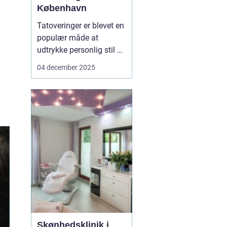
København
Tatoveringer er blevet en
populær måde at
udtrykke personlig stil og
fortælle unikke historier
04 december 2025
på. Især i København,
hvor tatovørscenen
blomstrer med talent og
kreativitet, er der en
stigende efterspø...
Skønhedsklinik i