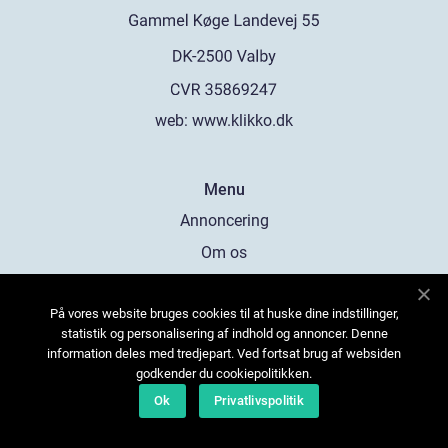
web:
www.klikko.dk
Menu
Annoncering
Om os
Cookies
På vores website bruges cookies til at huske dine indstillinger,
Kontakt os
statistik og personalisering af indhold og annoncer. Denne
Sitemap
information deles med tredjepart. Ved fortsat brug af websiden
godkender du cookiepolitikken.
Ok
Privatlivspolitik