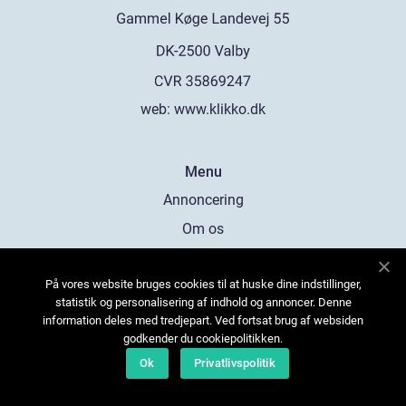
web:
www.klikko.dk
Menu
Annoncering
Om os
Cookies
På vores website bruges cookies til at huske dine indstillinger,
Kontakt os
statistik og personalisering af indhold og annoncer. Denne
Sitemap
information deles med tredjepart. Ved fortsat brug af websiden
godkender du cookiepolitikken.
Ok
Privatlivspolitik